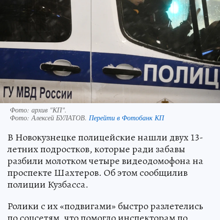
Фото: архив "КП".
Фото:
Алексей БУЛАТОВ.
Перейти в Фотобанк КП
В Новокузнецке полицейские нашли двух 13-
летних подростков, которые ради забавы
разбили молотком четыре видеодомофона на
проспекте Шахтеров. Об этом сообщилив
полиции Кузбасса.
Ролики с их «подвигами» быстро разлетелись
по соцсетям, что помогло инспекторам по