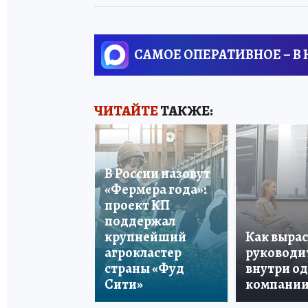
САМОЕ ОПЕРАТИВНОЕ – В
ЧИТАЙТЕ
ТАКЖЕ:
В России назовут
«Фермера года»:
проект КП
поддержал
крупнейший
Как вырас
агрокластер
руководи
страны «Фуд
внутри о
Сити»
компани