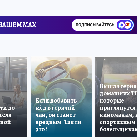
 НАШЕМ MAX!
ПОДПИСЫВАЙТЕСЬ
Вышла серия
домашних ТВ
Если добавить
которые
ти до
мёд в горячий
приглянутся 
теля
чай, он станет
киноманам, и
дной
вредным. Так ли
спортивным
и
это?
болельщикам