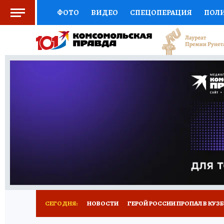
ФОТО
ВИДЕО
СПЕЦОПЕРАЦИЯ
ПОЛ
СОЦПОДДЕРЖКА
НАУКА
СПОРТ
КО
ВЫБОР ЭКСПЕРТОВ
ДОКТОР
ФИНАНС
КНИЖНАЯ ПОЛКА
ПРОГНОЗЫ НА СПОРТ
ПРЕСС-ЦЕНТР
НЕДВИЖИМОСТЬ
ТЕЛЕ
РЕКЛАМА
ТЕСТЫ
НОВОЕ НА САЙТЕ
СЕГОДНЯ:
НОВОСТИ
ГЕРОЙ РОССИИ ПРОПАЛ В КУЗ