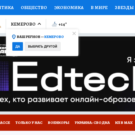
ИТИКА
ОБЩЕСТВО
ЭКОНОМИКА
В МИРЕ
ЗВЕЗДЫ
ЛУМНИСТЫ
ПРОИСШЕСТВИЯ
НАЦИОНАЛЬНЫЕ ПРОЕК
КЕМЕРОВО
+14
°
ВАШ РЕГИОН —
КЕМЕРОВО
Ы
ОТКРЫВАЕМ МИР
Я ЗНАЮ
СЕМЬЯ
ЖЕНСКИЕ СЕ
ДА
ВЫБРАТЬ ДРУГОЙ
ПРОМОКОДЫ
СЕРИАЛЫ
СПЕЦПРОЕКТЫ
ДЕФИЦИТ
ВИЗОР
КОНКУРСЫ
РАБОТА У НАС
ГИД ПОТРЕБИТЕЛЯ
БАССЕ
ТОЛЬКО У НАС
ВОЕНКОРЫ
УКРАИНА: СВОДКА
КП В МАХ