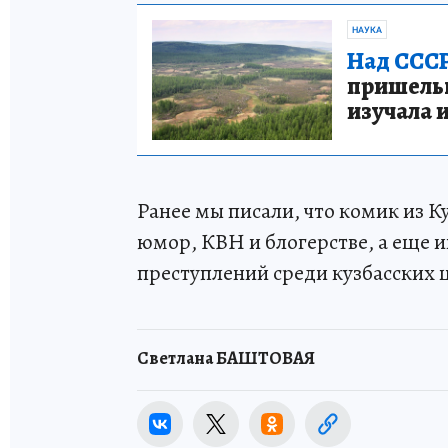
НАУКА
Над СССР
пришельце
изучала 
Ранее мы писали, что комик из К
юмор, КВН и блогерстве, а еще 
преступлений среди кузбасских
Светлана БАШТОВАЯ