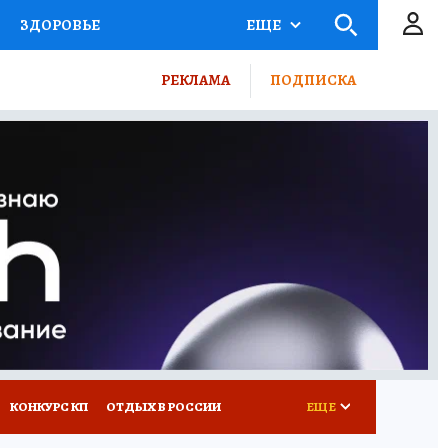
ЗДОРОВЬЕ
ЕЩЕ
ТЫ РОССИИ
РЕКЛАМА
ПОДПИСКА
КРЕТЫ
ПУТЕВОДИТЕЛЬ
 ЖЕЛЕЗА
ТУРИЗМ
ВСЕ О КП
РАДИО КП
КОНКУРС КП
ОТДЫХ В РОССИИ
ЕЩЕ