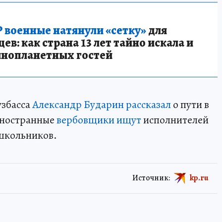
 военные натянули «сетку»
для
в: как страна 13 лет тайно искала и
инопланетных гостей
узбасса
Александр Бударин рассказал
о пути в
иностранные
вербовщики ищут
исполнителей
 школьников.
Источник:
kp.ru