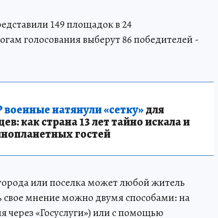
редставили 149 площадок в 24
огам голосования выберут 86 победителей -
.
 военные натянули «сетку»
для
в: как страна 13 лет тайно искала и
инопланетных гостей
 города или поселка может любой житель
ь свое мнение можно двумя способами: на
я через «Госуслуги») или с помощью