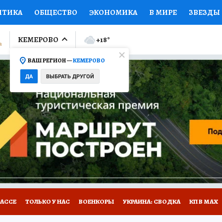
ИТИКА
ОБЩЕСТВО
ЭКОНОМИКА
В МИРЕ
ЗВЕЗДЫ
ЛУМНИСТЫ
ПРОИСШЕСТВИЯ
НАЦИОНАЛЬНЫЕ ПРОЕК
КЕМЕРОВО
+18
°
ВАШ РЕГИОН —
КЕМЕРОВО
Ы
ОТКРЫВАЕМ МИР
Я ЗНАЮ
СЕМЬЯ
ЖЕНСКИЕ СЕ
ДА
ВЫБРАТЬ ДРУГОЙ
ПРОМОКОДЫ
СЕРИАЛЫ
СПЕЦПРОЕКТЫ
ДЕФИЦИТ
ВИЗОР
КОНКУРСЫ
РАБОТА У НАС
ГИД ПОТРЕБИТЕЛЯ
БАССЕ
ТОЛЬКО У НАС
ВОЕНКОРЫ
УКРАИНА: СВОДКА
КП В МАХ