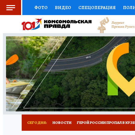
ФОТО
ВИДЕО
СПЕЦОПЕРАЦИЯ
ПОЛ
СОЦПОДДЕРЖКА
НАУКА
СПОРТ
КО
ВЫБОР ЭКСПЕРТОВ
ДОКТОР
ФИНАНС
КНИЖНАЯ ПОЛКА
ПРОГНОЗЫ НА СПОРТ
ПРЕСС-ЦЕНТР
НЕДВИЖИМОСТЬ
ТЕЛЕ
РЕКЛАМА
ТЕСТЫ
НОВОЕ НА САЙТЕ
СЕГОДНЯ:
НОВОСТИ
ГЕРОЙ РОССИИ ПРОПАЛ В КУЗ