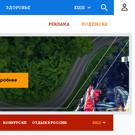
ЗДОРОВЬЕ
ЕЩЕ
ТЫ РОССИИ
РЕКЛАМА
ПОДПИСКА
КРЕТЫ
ПУТЕВОДИТЕЛЬ
 ЖЕЛЕЗА
ТУРИЗМ
ВСЕ О КП
РАДИО КП
КОНКУРС КП
ОТДЫХ В РОССИИ
ЕЩЕ