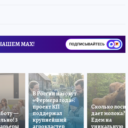
 НАШЕМ MAX!
ПОДПИСЫВАЙТЕСЬ
В России назовут
«Фермера года»:
проект КП
Сколько лоси
аботу —
поддержал
дает молока?
льно! 3
крупнейший
Едем на
карьеры
агрокластер
уникальную