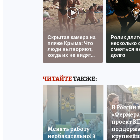
Скрытая камера на
Ролик длит
пляже Крыма: Что
несколько с
люди вытворяют,
смеяться в
когда их не видят...
долго
ЧИТАЙТЕ
ТАКЖЕ:
В России 
«Фермера 
проект К
Менять работу —
поддерж
необязательно! 3
крупней