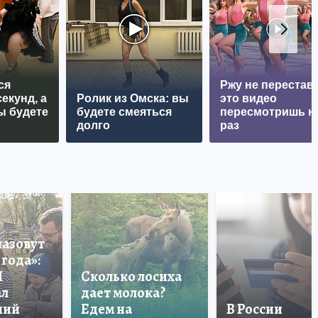
ся
Ржу не перестава
екунд, а
Ролик из Омска: вы
это видео
ы будете
будете смеяться
пересмотришь н
долго
раз
назовут
года»:
П
Сколько лосиха
ал
дает молока?
ший
Едем на
В России