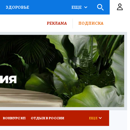
ЗДОРОВЬЕ
ЕЩЕ
ТЫ РОССИИ
РЕКЛАМА
ПОДПИСКА
КРЕТЫ
ПУТЕВОДИТЕЛЬ
 ЖЕЛЕЗА
ТУРИЗМ
ВСЕ О КП
РАДИО КП
КОНКУРС КП
ОТДЫХ В РОССИИ
ЕЩЕ