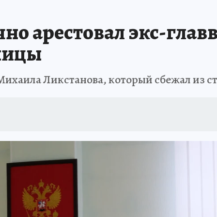
АФИША
ИСПЫТАНО НА СЕБЕ
чно арестовал экс-глав
ницы
 Михаила Ликстанова, который сбежал из с