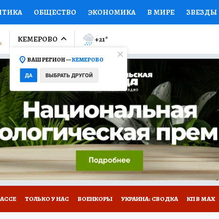
ИТИКА
ОБЩЕСТВО
ЭКОНОМИКА
В МИРЕ
ЗВЕЗДЫ
ЛУМНИСТЫ
ПРОИСШЕСТВИЯ
НАЦИОНАЛЬНЫЕ ПРОЕК
КЕМЕРОВО
+21
°
ВАШ РЕГИОН —
КЕМЕРОВО
Ы
ОТКРЫВАЕМ МИР
Я ЗНАЮ
СЕМЬЯ
ЖЕНСКИЕ СЕ
ДА
ВЫБРАТЬ ДРУГОЙ
ПРОМОКОДЫ
СЕРИАЛЫ
СПЕЦПРОЕКТЫ
ДЕФИЦИТ
ВИЗОР
КОНКУРСЫ
РАБОТА У НАС
ГИД ПОТРЕБИТЕЛЯ
БАССЕ
ТОЛЬКО У НАС
ВОЕНКОРЫ
УКРАИНА: СВОДКА
КП В МАХ