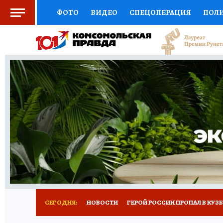
ФОТО
ВИДЕО
СПЕЦОПЕРАЦИЯ
ПОЛ
СОЦПОДДЕРЖКА
НАУКА
СПОРТ
КО
ВЫБОР ЭКСПЕРТОВ
ДОКТОР
ФИНАНС
КНИЖНАЯ ПОЛКА
ПРОГНОЗЫ НА СПОРТ
ПРЕСС-ЦЕНТР
НЕДВИЖИМОСТЬ
ТЕЛЕ
РЕКЛАМА
ТЕСТЫ
НОВОЕ НА САЙТЕ
СЕГОДНЯ:
НОВОСТИ
ГЕРОЙ РОССИИ ПРОПАЛ В КУЗ