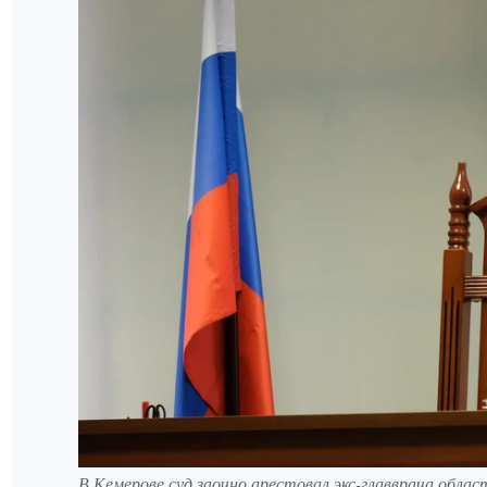
В Кемерове суд заочно арестовал экс-главврача облас