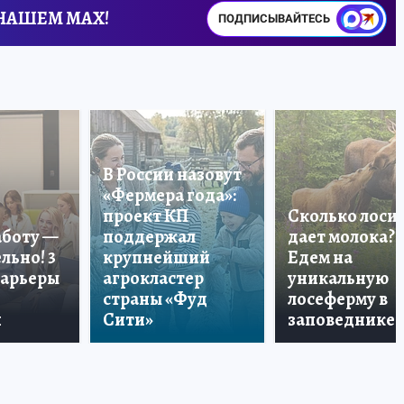
 НАШЕМ MAX!
ПОДПИСЫВАЙТЕСЬ
В России назовут
«Фермера года»:
проект КП
Сколько лоси
аботу —
поддержал
дает молока?
льно! 3
крупнейший
Едем на
карьеры
агрокластер
уникальную
страны «Фуд
лосеферму в
и
Сити»
заповеднике!