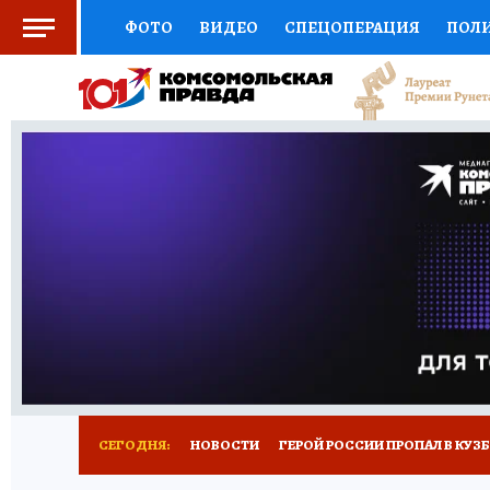
ФОТО
ВИДЕО
СПЕЦОПЕРАЦИЯ
ПОЛ
СОЦПОДДЕРЖКА
НАУКА
СПОРТ
КО
ВЫБОР ЭКСПЕРТОВ
ДОКТОР
ФИНАНС
КНИЖНАЯ ПОЛКА
ПРОГНОЗЫ НА СПОРТ
ПРЕСС-ЦЕНТР
НЕДВИЖИМОСТЬ
ТЕЛЕ
РЕКЛАМА
ТЕСТЫ
НОВОЕ НА САЙТЕ
СЕГОДНЯ:
НОВОСТИ
ГЕРОЙ РОССИИ ПРОПАЛ В КУЗ