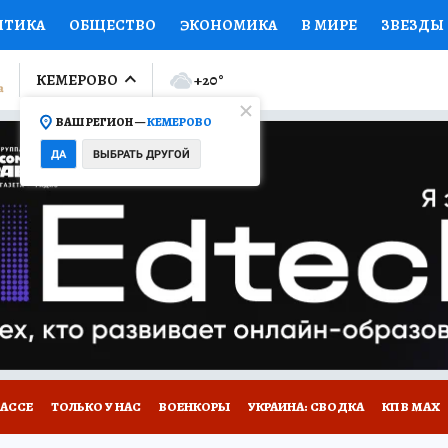
ИТИКА
ОБЩЕСТВО
ЭКОНОМИКА
В МИРЕ
ЗВЕЗДЫ
ЛУМНИСТЫ
ПРОИСШЕСТВИЯ
НАЦИОНАЛЬНЫЕ ПРОЕК
КЕМЕРОВО
+20
°
ВАШ РЕГИОН —
КЕМЕРОВО
Ы
ОТКРЫВАЕМ МИР
Я ЗНАЮ
СЕМЬЯ
ЖЕНСКИЕ СЕ
ДА
ВЫБРАТЬ ДРУГОЙ
ПРОМОКОДЫ
СЕРИАЛЫ
СПЕЦПРОЕКТЫ
ДЕФИЦИТ
ВИЗОР
КОНКУРСЫ
РАБОТА У НАС
ГИД ПОТРЕБИТЕЛЯ
БАССЕ
ТОЛЬКО У НАС
ВОЕНКОРЫ
УКРАИНА: СВОДКА
КП В МАХ