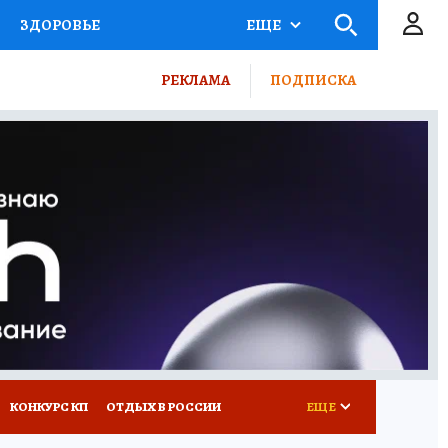
ЗДОРОВЬЕ
ЕЩЕ
ТЫ РОССИИ
РЕКЛАМА
ПОДПИСКА
КРЕТЫ
ПУТЕВОДИТЕЛЬ
 ЖЕЛЕЗА
ТУРИЗМ
ВСЕ О КП
РАДИО КП
КОНКУРС КП
ОТДЫХ В РОССИИ
ЕЩЕ