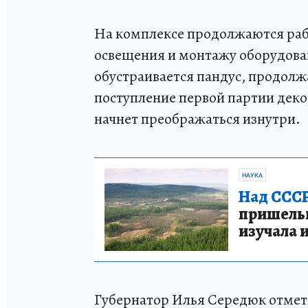
На комплексе продолжаются рабо
освещения и монтажу оборудова
обустраивается пандус, продол
поступление первой партии деко
начнет преображаться изнутри.
НАУКА
Над СССР
пришельце
изучала 
Губернатор Илья Середюк отмети