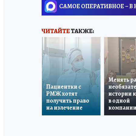
САМОЕ ОПЕРАТИВНОЕ – В
ЧИТАЙТЕ
ТАКЖЕ:
Менять р
Пациентки с
необязате
РМЖ хотят
истории 
получить право
в одной
на излечение
компани