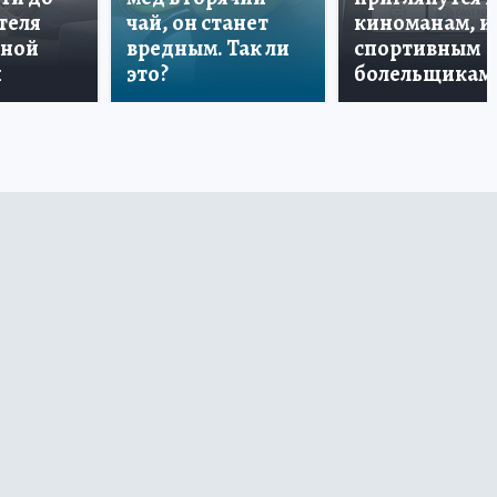
теля
чай, он станет
киноманам, и
дной
вредным. Так ли
спортивным
и
это?
болельщикам