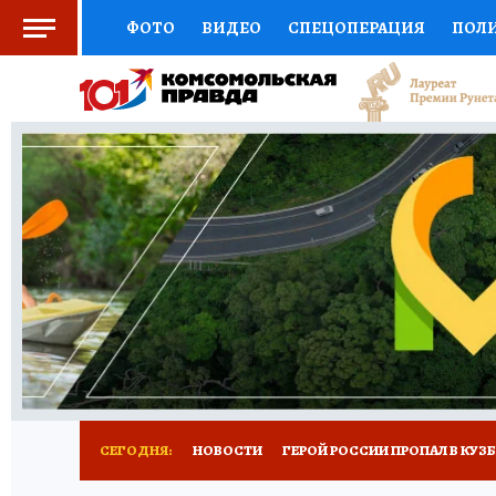
ФОТО
ВИДЕО
СПЕЦОПЕРАЦИЯ
ПОЛ
СОЦПОДДЕРЖКА
НАУКА
СПОРТ
КО
ВЫБОР ЭКСПЕРТОВ
ДОКТОР
ФИНАНС
КНИЖНАЯ ПОЛКА
ПРОГНОЗЫ НА СПОРТ
ПРЕСС-ЦЕНТР
НЕДВИЖИМОСТЬ
ТЕЛЕ
РЕКЛАМА
ТЕСТЫ
НОВОЕ НА САЙТЕ
СЕГОДНЯ:
НОВОСТИ
ГЕРОЙ РОССИИ ПРОПАЛ В КУЗ