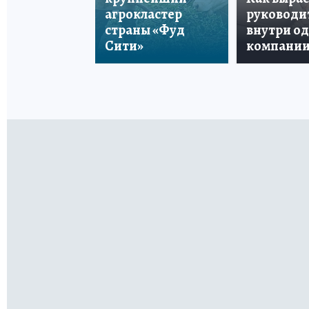
агрокластер
руководи
страны «Фуд
внутри о
Сити»
компани