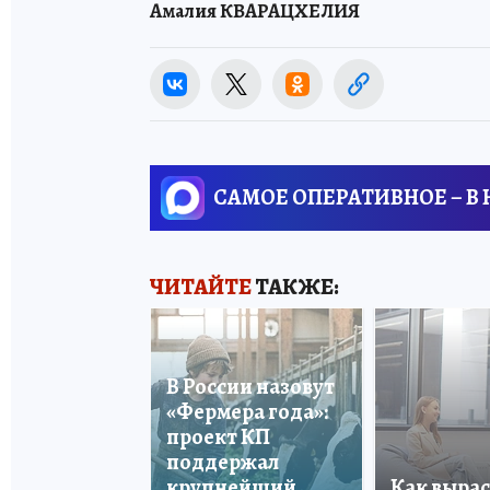
Амалия КВАРАЦХЕЛИЯ
САМОЕ ОПЕРАТИВНОЕ – В
ЧИТАЙТЕ
ТАКЖЕ:
В России назовут
«Фермера года»:
проект КП
поддержал
крупнейший
Как вырас