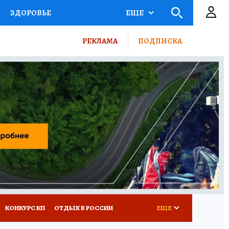
ЗДОРОВЬЕ
ЕЩЕ
ТЫ РОССИИ
РЕКЛАМА
ПОДПИСКА
КРЕТЫ
ПУТЕВОДИТЕЛЬ
 ЖЕЛЕЗА
ТУРИЗМ
ВСЕ О КП
РАДИО КП
КОНКУРС КП
ОТДЫХ В РОССИИ
ЕЩЕ