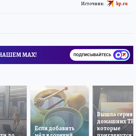
Источник:
kp.ru
 НАШЕМ MAX!
ПОДПИСЫВАЙТЕСЬ
Вышла серия
домашних ТВ
Если добавить
которые
ти до
мёд в горячий
приглянутся 