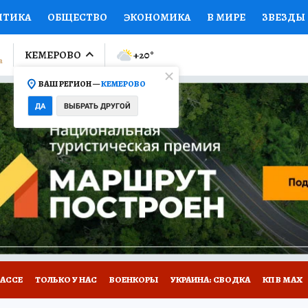
ИТИКА
ОБЩЕСТВО
ЭКОНОМИКА
В МИРЕ
ЗВЕЗДЫ
ЛУМНИСТЫ
ПРОИСШЕСТВИЯ
НАЦИОНАЛЬНЫЕ ПРОЕК
КЕМЕРОВО
+20
°
ВАШ РЕГИОН —
КЕМЕРОВО
Ы
ОТКРЫВАЕМ МИР
Я ЗНАЮ
СЕМЬЯ
ЖЕНСКИЕ СЕ
ДА
ВЫБРАТЬ ДРУГОЙ
ПРОМОКОДЫ
СЕРИАЛЫ
СПЕЦПРОЕКТЫ
ДЕФИЦИТ
ВИЗОР
КОНКУРСЫ
РАБОТА У НАС
ГИД ПОТРЕБИТЕЛЯ
БАССЕ
ТОЛЬКО У НАС
ВОЕНКОРЫ
УКРАИНА: СВОДКА
КП В МАХ