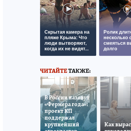
Скрытая камера на
Ролик длит
пляже Крыма: Что
несколько с
люди вытворяют,
смеяться в
когда их не видят...
долго
ЧИТАЙТЕ
ТАКЖЕ:
В России назовут
«Фермера года»:
проект КП
поддержал
крупнейший
Как вырас