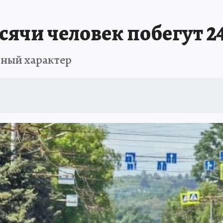
АФИША
ИСПЫТАНО НА СЕБЕ
ячи человек побегут 2
ьный характер