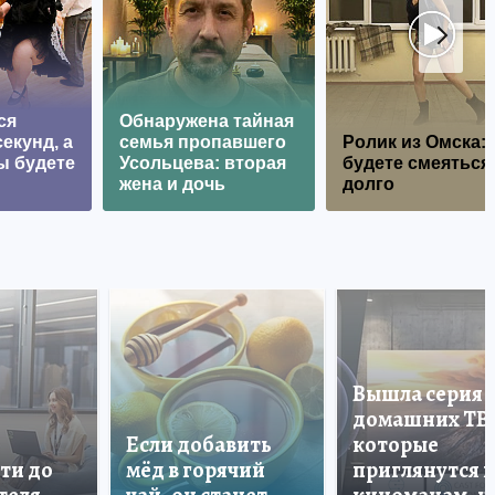
ся
Обнаружена тайная
екунд, а
семья пропавшего
Ролик из Омска:
ы будете
Усольцева: вторая
будете смеяться
жена и дочь
долго
Вышла серия
домашних ТВ
Если добавить
которые
ти до
мёд в горячий
приглянутся 