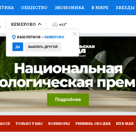
ИТИКА
ОБЩЕСТВО
ЭКОНОМИКА
В МИРЕ
ЗВЕЗДЫ
ЛУМНИСТЫ
ПРОИСШЕСТВИЯ
НАЦИОНАЛЬНЫЕ ПРОЕК
КЕМЕРОВО
+17
°
ВАШ РЕГИОН —
КЕМЕРОВО
Ы
ОТКРЫВАЕМ МИР
Я ЗНАЮ
СЕМЬЯ
ЖЕНСКИЕ СЕ
ДА
ВЫБРАТЬ ДРУГОЙ
ПРОМОКОДЫ
СЕРИАЛЫ
СПЕЦПРОЕКТЫ
ДЕФИЦИТ
ВИЗОР
КОНКУРСЫ
РАБОТА У НАС
ГИД ПОТРЕБИТЕЛЯ
БАССЕ
ТОЛЬКО У НАС
ВОЕНКОРЫ
УКРАИНА: СВОДКА
КП В МАХ