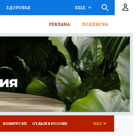
ЗДОРОВЬЕ
ЕЩЕ
ТЫ РОССИИ
РЕКЛАМА
ПОДПИСКА
КРЕТЫ
ПУТЕВОДИТЕЛЬ
 ЖЕЛЕЗА
ТУРИЗМ
ВСЕ О КП
РАДИО КП
КОНКУРС КП
ОТДЫХ В РОССИИ
ЕЩЕ