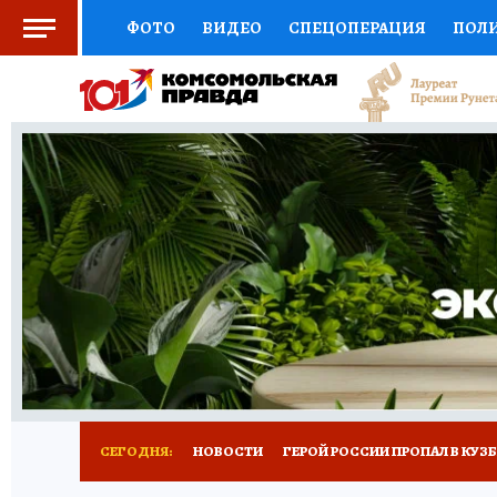
ФОТО
ВИДЕО
СПЕЦОПЕРАЦИЯ
ПОЛ
СОЦПОДДЕРЖКА
НАУКА
СПОРТ
КО
ВЫБОР ЭКСПЕРТОВ
ДОКТОР
ФИНАНС
КНИЖНАЯ ПОЛКА
ПРОГНОЗЫ НА СПОРТ
ПРЕСС-ЦЕНТР
НЕДВИЖИМОСТЬ
ТЕЛЕ
РЕКЛАМА
ТЕСТЫ
НОВОЕ НА САЙТЕ
СЕГОДНЯ:
НОВОСТИ
ГЕРОЙ РОССИИ ПРОПАЛ В КУЗ