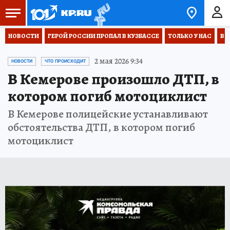
НОВОСТИ
ГЕРОЙ РОССИИ ПРОПАЛ В КУЗБАССЕ
ТОЛЬКО У НАС
ВО
2 мая 2026 9:34
НОВОСТИ
ЧТО ПРОИСХОДИТ
В Кемерове произошло ДТП, в
котором погиб мотоциклист
В Кемерове полицейские устанавливают
обстоятельства ДТП, в котором погиб
мотоциклист