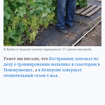
В Кузбассе бывший шахтер выращивает 25 сортов винограда.
Ранее мы писали, что
Бастрыкину доложат по
делу о травмировании мальчика в санатории в
Новокузнецке
, а
в Кемерове завершат
отопительный сезон 4 мая
.