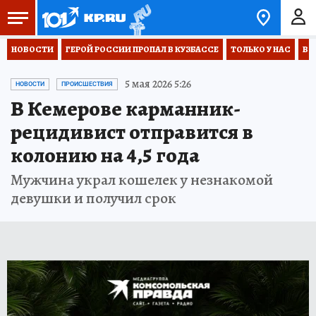
НОВОСТИ
ГЕРОЙ РОССИИ ПРОПАЛ В КУЗБАССЕ
ТОЛЬКО У НАС
ВО
5 мая 2026 5:26
НОВОСТИ
ПРОИСШЕСТВИЯ
В Кемерове карманник-
рецидивист отправится в
колонию на 4,5 года
Мужчина украл кошелек у незнакомой
девушки и получил срок