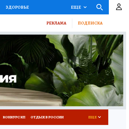
ЗДОРОВЬЕ
ЕЩЕ
ТЫ РОССИИ
РЕКЛАМА
ПОДПИСКА
КРЕТЫ
ПУТЕВОДИТЕЛЬ
 ЖЕЛЕЗА
ТУРИЗМ
ВСЕ О КП
РАДИО КП
КОНКУРС КП
ОТДЫХ В РОССИИ
ЕЩЕ