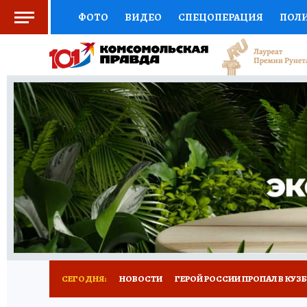
ФОТО
ВИДЕО
СПЕЦОПЕРАЦИЯ
ПОЛ
СОЦПОДДЕРЖКА
НАУКА
СПОРТ
КО
ВЫБОР ЭКСПЕРТОВ
ДОКТОР
ФИНАНС
КНИЖНАЯ ПОЛКА
ПРОГНОЗЫ НА СПОРТ
ПРЕСС-ЦЕНТР
НЕДВИЖИМОСТЬ
ТЕЛЕ
РЕКЛАМА
ТЕСТЫ
НОВОЕ НА САЙТЕ
СЕГОДНЯ:
НОВОСТИ
ГЕРОЙ РОССИИ ПРОПАЛ В КУЗ