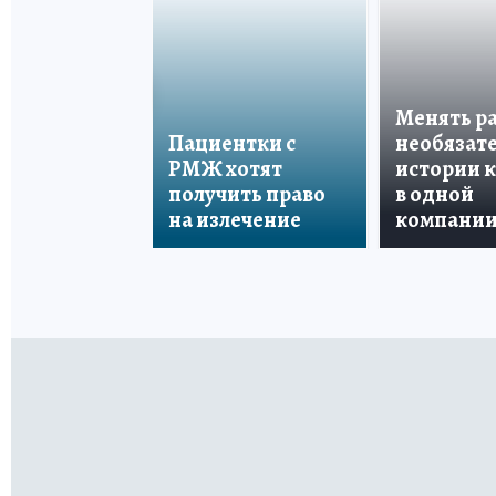
Менять р
Пациентки с
необязате
РМЖ хотят
истории 
получить право
в одной
на излечение
компани