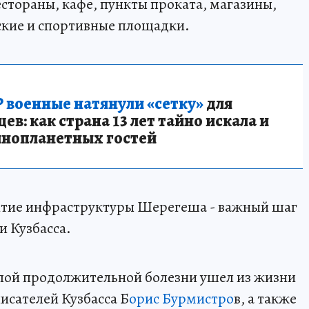
естораны, кафе, пункты проката, магазины,
тские и спортивные площадки.
 военные натянули «сетку»
для
в: как страна 13 лет тайно искала и
инопланетных гостей
итие инфраструктуры Шерегеша - важный шаг
и Кузбасса.
елой продолжительной болезни ушел из жизни
исателей Кузбасса Б
орис Бурмистро
в, а также