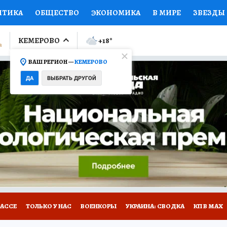
ИТИКА
ОБЩЕСТВО
ЭКОНОМИКА
В МИРЕ
ЗВЕЗДЫ
ЛУМНИСТЫ
ПРОИСШЕСТВИЯ
НАЦИОНАЛЬНЫЕ ПРОЕК
КЕМЕРОВО
+18
°
ВАШ РЕГИОН —
КЕМЕРОВО
Ы
ОТКРЫВАЕМ МИР
Я ЗНАЮ
СЕМЬЯ
ЖЕНСКИЕ СЕ
ДА
ВЫБРАТЬ ДРУГОЙ
ПРОМОКОДЫ
СЕРИАЛЫ
СПЕЦПРОЕКТЫ
ДЕФИЦИТ
ВИЗОР
КОНКУРСЫ
РАБОТА У НАС
ГИД ПОТРЕБИТЕЛЯ
БАССЕ
ТОЛЬКО У НАС
ВОЕНКОРЫ
УКРАИНА: СВОДКА
КП В МАХ