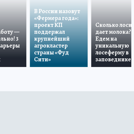
В России назовут
«Фермера года»:
проект КП
Сколько лоси
аботу —
поддержал
дает молока?
льно! 3
крупнейший
Едем на
карьеры
агрокластер
уникальную
страны «Фуд
лосеферму в
и
Сити»
заповеднике!