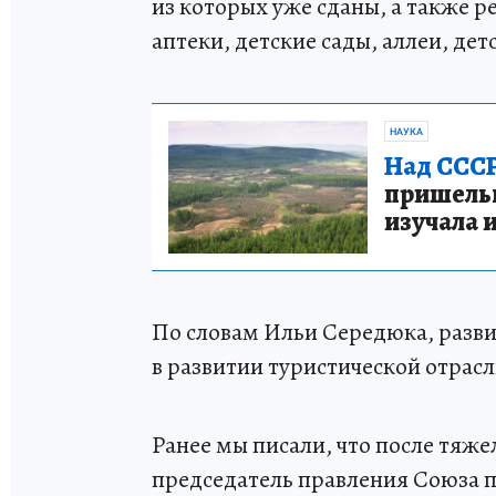
из которых уже сданы, а также р
аптеки, детские сады, аллеи, де
НАУКА
Над СССР
пришельце
изучала 
По словам Ильи Середюка, разв
в развитии туристической отрасл
Ранее мы писали, что после тяж
председатель правления Союза п