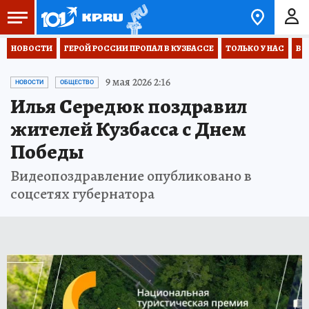
НОВОСТИ
ГЕРОЙ РОССИИ ПРОПАЛ В КУЗБАССЕ
ТОЛЬКО У НАС
ВО
9 мая 2026 2:16
НОВОСТИ
ОБЩЕСТВО
Илья Середюк поздравил
жителей Кузбасса с Днем
Победы
Видеопоздравление опубликовано в
соцсетях губернатора