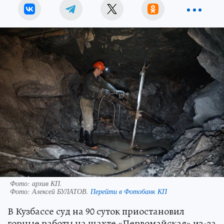
Фото: архив КП.
Фото:
Алексей БУЛАТОВ.
Перейти в Фотобанк КП
В Кузбассе суд на 90 суток приостановил
горные работы на шахте «Первомайская» из-за