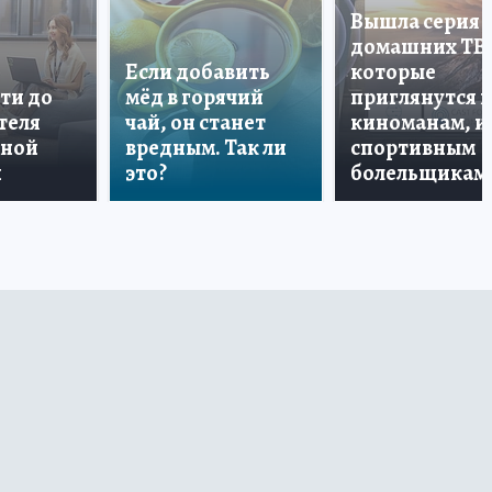
Вышла серия
домашних ТВ
Если добавить
которые
ти до
мёд в горячий
приглянутся 
теля
чай, он станет
киноманам, и
дной
вредным. Так ли
спортивным
и
это?
болельщикам