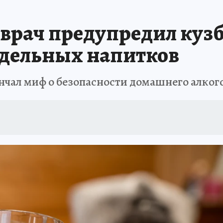
АФИША
ИСПЫТАНО НА СЕБЕ
врач предупредил кузб
одельных напитков
нчал миф о безопасности домашнего алког