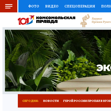
ФОТО
ВИДЕО
СПЕЦОПЕРАЦИЯ
ПОЛ
СОЦПОДДЕРЖКА
НАУКА
СПОРТ
КО
ВЫБОР ЭКСПЕРТОВ
ДОКТОР
ФИНАНС
КНИЖНАЯ ПОЛКА
ПРОГНОЗЫ НА СПОРТ
ПРЕСС-ЦЕНТР
НЕДВИЖИМОСТЬ
ТЕЛЕ
РЕКЛАМА
ТЕСТЫ
НОВОЕ НА САЙТЕ
СЕГОДНЯ:
НОВОСТИ
ГЕРОЙ РОССИИ ПРОПАЛ В КУЗ