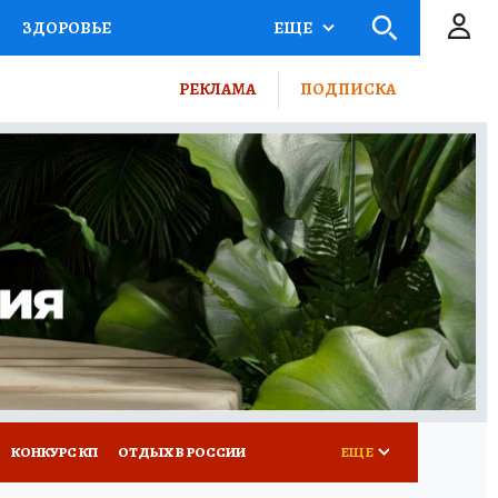
ЗДОРОВЬЕ
ЕЩЕ
ТЫ РОССИИ
РЕКЛАМА
ПОДПИСКА
КРЕТЫ
ПУТЕВОДИТЕЛЬ
 ЖЕЛЕЗА
ТУРИЗМ
ВСЕ О КП
РАДИО КП
КОНКУРС КП
ОТДЫХ В РОССИИ
ЕЩЕ