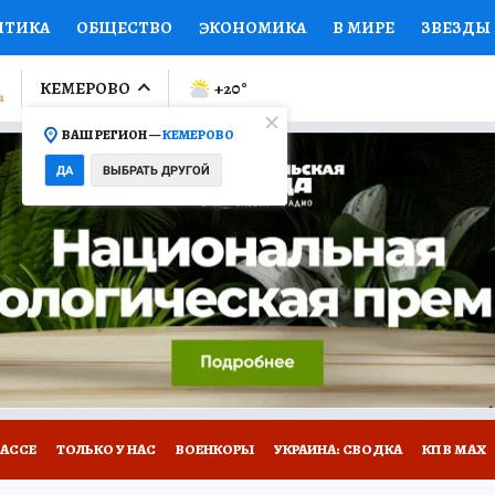
ИТИКА
ОБЩЕСТВО
ЭКОНОМИКА
В МИРЕ
ЗВЕЗДЫ
ЛУМНИСТЫ
ПРОИСШЕСТВИЯ
НАЦИОНАЛЬНЫЕ ПРОЕК
КЕМЕРОВО
+20
°
ВАШ РЕГИОН —
КЕМЕРОВО
Ы
ОТКРЫВАЕМ МИР
Я ЗНАЮ
СЕМЬЯ
ЖЕНСКИЕ СЕ
ДА
ВЫБРАТЬ ДРУГОЙ
ПРОМОКОДЫ
СЕРИАЛЫ
СПЕЦПРОЕКТЫ
ДЕФИЦИТ
ВИЗОР
КОНКУРСЫ
РАБОТА У НАС
ГИД ПОТРЕБИТЕЛЯ
БАССЕ
ТОЛЬКО У НАС
ВОЕНКОРЫ
УКРАИНА: СВОДКА
КП В МАХ