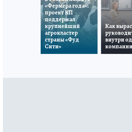
«Фермера года»:
проект КП
поддержал
крупнейший
Как вырас
агрокластер
руководи
страны «Фуд
внутри о
Сити»
компани