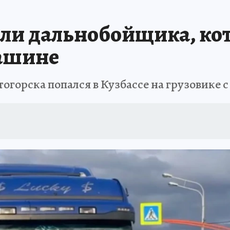
АФИША
ИСПЫТАНО НА СЕБЕ
али дальнобойщика, ко
машине
огорска попался в Кузбассе на грузовике