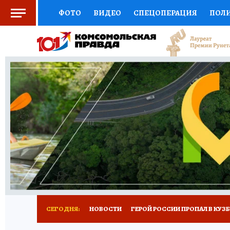
ФОТО
ВИДЕО
СПЕЦОПЕРАЦИЯ
ПОЛ
СОЦПОДДЕРЖКА
НАУКА
СПОРТ
КО
ВЫБОР ЭКСПЕРТОВ
ДОКТОР
ФИНАНС
КНИЖНАЯ ПОЛКА
ПРОГНОЗЫ НА СПОРТ
ПРЕСС-ЦЕНТР
НЕДВИЖИМОСТЬ
ТЕЛЕ
РЕКЛАМА
ТЕСТЫ
НОВОЕ НА САЙТЕ
СЕГОДНЯ:
НОВОСТИ
ГЕРОЙ РОССИИ ПРОПАЛ В КУЗ