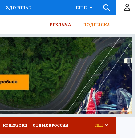
ЗДОРОВЬЕ
ЕЩЕ
ТЫ РОССИИ
РЕКЛАМА
ПОДПИСКА
КРЕТЫ
ПУТЕВОДИТЕЛЬ
 ЖЕЛЕЗА
ТУРИЗМ
ВСЕ О КП
РАДИО КП
КОНКУРС КП
ОТДЫХ В РОССИИ
ЕЩЕ