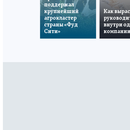
поддержал
крупнейший
Как вырас
агрокластер
руководи
страны «Фуд
внутри о
Сити»
компани