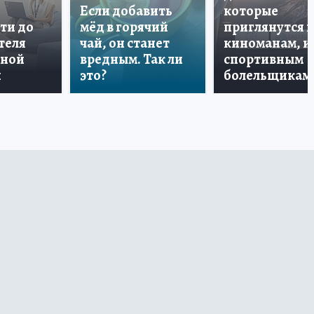
Если добавить
которые
ти до
мёд в горячий
приглянутся 
теля
чай, он станет
киноманам, и
дной
вредным. Так ли
спортивным
и
это?
болельщикам