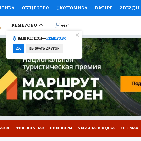
ИТИКА
ОБЩЕСТВО
ЭКОНОМИКА
В МИРЕ
ЗВЕЗДЫ
ЛУМНИСТЫ
ПРОИСШЕСТВИЯ
НАЦИОНАЛЬНЫЕ ПРОЕК
КЕМЕРОВО
+15
°
ВАШ РЕГИОН —
КЕМЕРОВО
Ы
ОТКРЫВАЕМ МИР
Я ЗНАЮ
СЕМЬЯ
ЖЕНСКИЕ СЕ
ДА
ВЫБРАТЬ ДРУГОЙ
ПРОМОКОДЫ
СЕРИАЛЫ
СПЕЦПРОЕКТЫ
ДЕФИЦИТ
ВИЗОР
КОНКУРСЫ
РАБОТА У НАС
ГИД ПОТРЕБИТЕЛЯ
БАССЕ
ТОЛЬКО У НАС
ВОЕНКОРЫ
УКРАИНА: СВОДКА
КП В МАХ