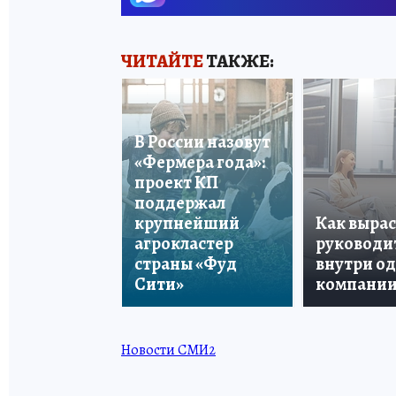
ЧИТАЙТЕ
ТАКЖЕ:
В России назовут
«Фермера года»:
проект КП
поддержал
крупнейший
Как вырас
агрокластер
руководи
страны «Фуд
внутри о
Сити»
компани
Новости СМИ2