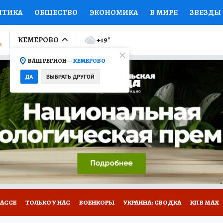
ИТИКА
ОБЩЕСТВО
ЭКОНОМИКА
В МИРЕ
ЗВЕЗДЫ
ЛУМНИСТЫ
ПРОИСШЕСТВИЯ
НАЦИОНАЛЬНЫЕ ПРОЕК
КЕМЕРОВО
+19
°
ВАШ РЕГИОН —
КЕМЕРОВО
Ы
ОТКРЫВАЕМ МИР
Я ЗНАЮ
СЕМЬЯ
ЖЕНСКИЕ СЕ
ДА
ВЫБРАТЬ ДРУГОЙ
ПРОМОКОДЫ
СЕРИАЛЫ
СПЕЦПРОЕКТЫ
ДЕФИЦИТ
ВИЗОР
КОНКУРСЫ
РАБОТА У НАС
ГИД ПОТРЕБИТЕЛЯ
БАССЕ
ТОЛЬКО У НАС
ВОЕНКОРЫ
УКРАИНА: СВОДКА
КП В МАХ