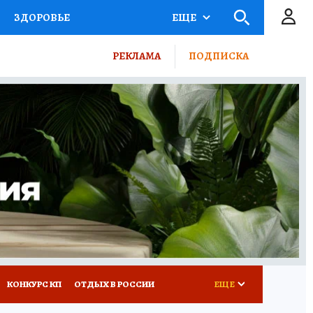
ЗДОРОВЬЕ
ЕЩЕ
ТЫ РОССИИ
РЕКЛАМА
ПОДПИСКА
КРЕТЫ
ПУТЕВОДИТЕЛЬ
 ЖЕЛЕЗА
ТУРИЗМ
ВСЕ О КП
РАДИО КП
КОНКУРС КП
ОТДЫХ В РОССИИ
ЕЩЕ