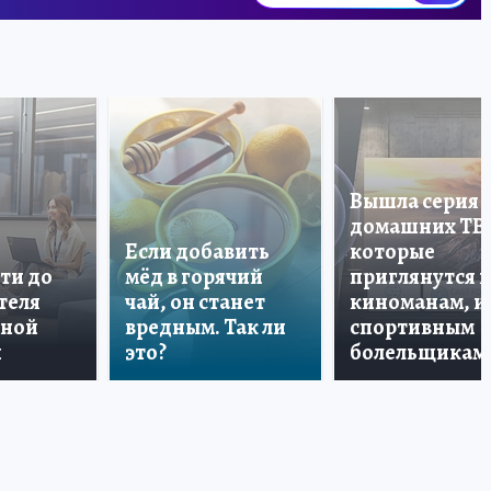
Вышла серия
домашних ТВ
Если добавить
которые
ти до
мёд в горячий
приглянутся 
теля
чай, он станет
киноманам, и
дной
вредным. Так ли
спортивным
и
это?
болельщикам