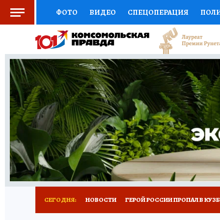
ФОТО
ВИДЕО
СПЕЦОПЕРАЦИЯ
ПОЛ
СОЦПОДДЕРЖКА
НАУКА
СПОРТ
КО
ВЫБОР ЭКСПЕРТОВ
ДОКТОР
ФИНАНС
КНИЖНАЯ ПОЛКА
ПРОГНОЗЫ НА СПОРТ
ПРЕСС-ЦЕНТР
НЕДВИЖИМОСТЬ
ТЕЛЕ
РЕКЛАМА
ТЕСТЫ
НОВОЕ НА САЙТЕ
СЕГОДНЯ:
НОВОСТИ
ГЕРОЙ РОССИИ ПРОПАЛ В КУЗ