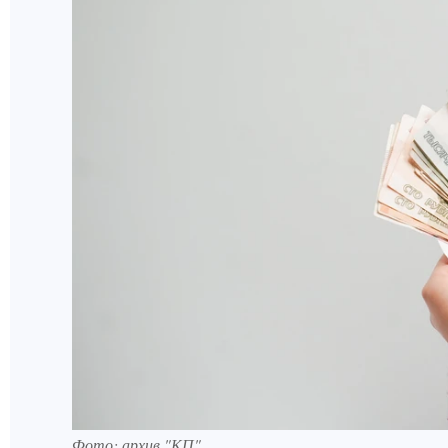
Фото: архив "КП".