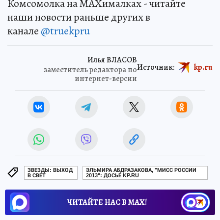
Комсомолка на MAXималках - читайте
наши новости раньше других в
канале
@truekpru
Илья ВЛАСОВ
Источник:
kp.ru
заместитель редактора по
интернет-версии
ЗВЕЗДЫ: ВЫХОД
ЭЛЬМИРА АБДРАЗАКОВА, "МИСС РОССИИ
В СВЕТ
2013": ДОСЬЕ KP.RU
ЧИТАЙТЕ НАС В МАХ!