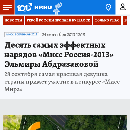
НОВОСТИ
ГЕРОЙ РОССИИ ПРОПАЛ В КУЗБАССЕ
ТОЛЬКО У НАС
ВО
24 сентября 2013 12:15
МИСС ВСЕЛЕННАЯ–2013
Десять самых эффектных
нарядов «Мисс Россия-2013»
Эльмиры Абдразаковой
28 сентября самая красивая девушка
страны примет участие в конкурсе «Мисс
Мира»