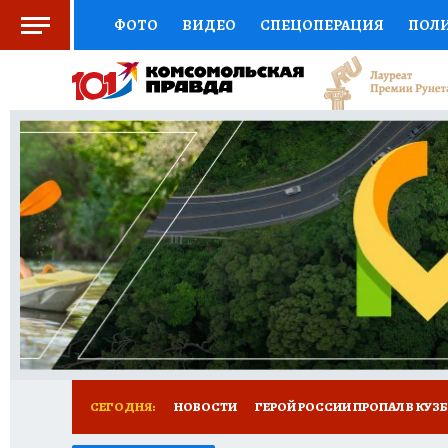
ФОТО
ВИДЕО
СПЕЦОПЕРАЦИЯ
ПОЛ
СОЦПОДДЕРЖКА
НАУКА
СПОРТ
КО
ВЫБОР ЭКСПЕРТОВ
ДОКТОР
ФИНАНС
КНИЖНАЯ ПОЛКА
ПРОГНОЗЫ НА СПОРТ
ПРЕСС-ЦЕНТР
НЕДВИЖИМОСТЬ
ТЕЛЕ
РЕКЛАМА
ТЕСТЫ
НОВОЕ НА САЙТЕ
СЕГОДНЯ:
НОВОСТИ
ГЕРОЙ РОССИИ ПРОПАЛ В КУЗ