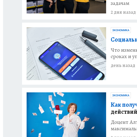
задачам
2 дня назад
ЭКОНОМИКА
Социальн
Что измени
сроках и 
день назад
ЭКОНОМИКА
Как получ
действи
Доцент Алт
максималь