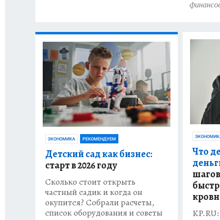
финансо
ЭКОНОМИК
ЭКОНОМИКА
РЕКОМЕНДУЕМ
Что д
Детский сад как бизнес:
деньг
старт в 2026 году
шагов
Сколько стоит открыть
быстр
частный садик и когда он
кров
окупится? Собрали расчеты,
список оборудования и советы
KP.RU: