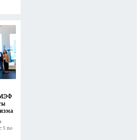
ПМЭФ
ты
ризма
а
 5 по