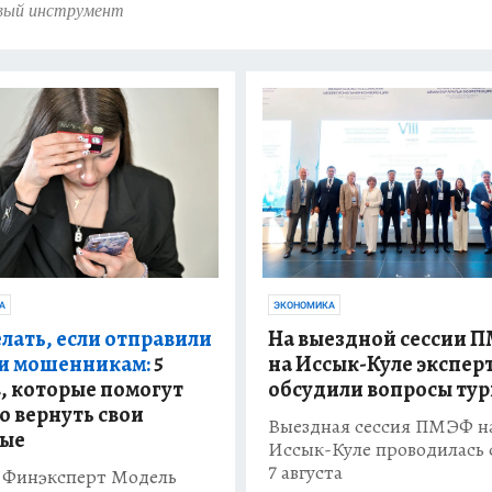
вый инструмент
А
ЭКОНОМИКА
елать, если отправили
На выездной сессии 
и мошенникам:
5
на Иссык-Куле экспер
, которые помогут
обсудили вопросы ту
о вернуть свои
Выездная сессия ПМЭФ н
ные
Иссык-Куле проводилась с
7 августа
 Финэксперт Модель