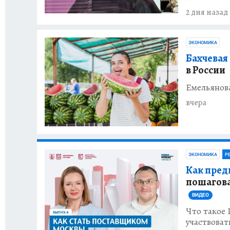
2 дня назад
ЭКОНОМИКА
Бахчевая
в России
Емельянова
вчера
ЭКОНОМИКА
Р
Как пред
пошагова
ВИДЕО
Что такое
участвоват