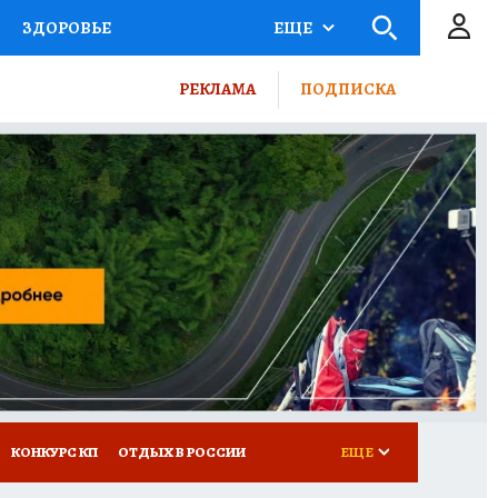
ЗДОРОВЬЕ
ЕЩЕ
ТЫ РОССИИ
РЕКЛАМА
ПОДПИСКА
КРЕТЫ
ПУТЕВОДИТЕЛЬ
 ЖЕЛЕЗА
ТУРИЗМ
ВСЕ О КП
РАДИО КП
КОНКУРС КП
ОТДЫХ В РОССИИ
ЕЩЕ