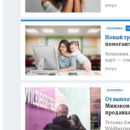
вчера
ЭКОНОМИКА
Р
Новый тр
помогают
Компании д
идут — отв
вчера
ЭКОНОМИКА
От выпла
Минэконо
продавца
Татьяна Ки
Wildberrie