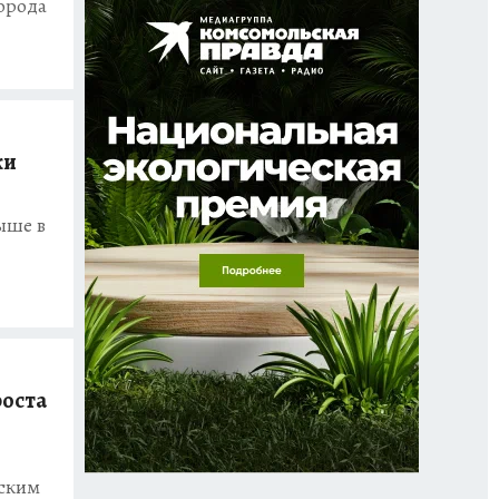
орода
ки
ыше в
роста
еским