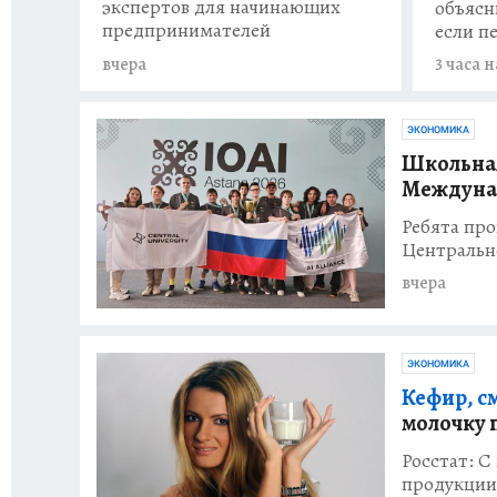
экспертов для начинающих
объясн
предпринимателей
если п
вчера
3 часа 
ЭКОНОМИКА
Школьная
Междуна
Ребята пр
Центральн
вчера
ЭКОНОМИКА
Кефир, с
молочку 
Росстат: С
продукции