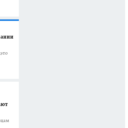
ании
 это
ают
вцам