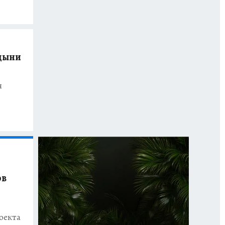
 дыни
я
ов
роекта