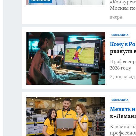
«Конкурен
Москвы по
вчера
ЭКОНОМИКА
Кому в Р
рванули 
Профессор 
2026 году
2 дня назад
ЭКОНОМИКА
Менять н
в «Леман
Как много
профессион