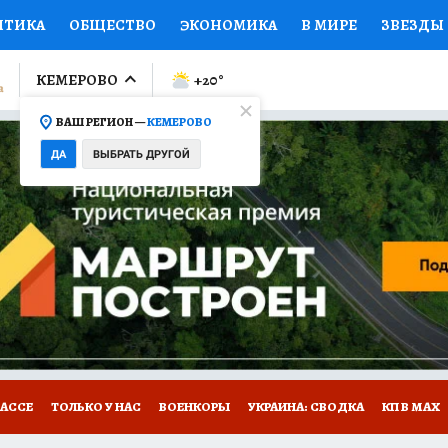
ИТИКА
ОБЩЕСТВО
ЭКОНОМИКА
В МИРЕ
ЗВЕЗДЫ
ЛУМНИСТЫ
ПРОИСШЕСТВИЯ
НАЦИОНАЛЬНЫЕ ПРОЕК
КЕМЕРОВО
+20
°
ВАШ РЕГИОН —
КЕМЕРОВО
Ы
ОТКРЫВАЕМ МИР
Я ЗНАЮ
СЕМЬЯ
ЖЕНСКИЕ СЕ
ДА
ВЫБРАТЬ ДРУГОЙ
ПРОМОКОДЫ
СЕРИАЛЫ
СПЕЦПРОЕКТЫ
ДЕФИЦИТ
ВИЗОР
КОНКУРСЫ
РАБОТА У НАС
ГИД ПОТРЕБИТЕЛЯ
БАССЕ
ТОЛЬКО У НАС
ВОЕНКОРЫ
УКРАИНА: СВОДКА
КП В МАХ