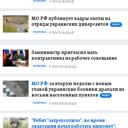
3 часа назад
ПОЛИТИКА
МО РФ публикует кадры охоты на
отряды украинских диверсантов
ВИДЕО
4 часа назад
ПОЛИТИКА
Замминистр пригласил мать
контрактника на рабочее совещание
5 часов назад
ПОЛИТИКА
МО РФ:
за вторую неделю с новым
главой украинские боевики драпали из
восьми населенных пунктов
ВИДЕО
6 часов назад
ПОЛИТИКА
"Ребят "затрехсотило", во время
эвакуации начал работать миномет":