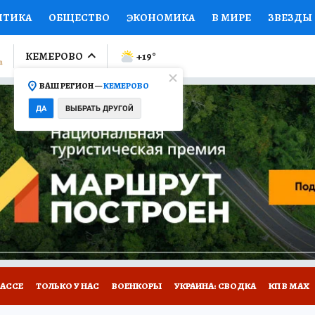
ИТИКА
ОБЩЕСТВО
ЭКОНОМИКА
В МИРЕ
ЗВЕЗДЫ
ЛУМНИСТЫ
ПРОИСШЕСТВИЯ
НАЦИОНАЛЬНЫЕ ПРОЕК
КЕМЕРОВО
+19
°
ВАШ РЕГИОН —
КЕМЕРОВО
Ы
ОТКРЫВАЕМ МИР
Я ЗНАЮ
СЕМЬЯ
ЖЕНСКИЕ СЕ
ДА
ВЫБРАТЬ ДРУГОЙ
ПРОМОКОДЫ
СЕРИАЛЫ
СПЕЦПРОЕКТЫ
ДЕФИЦИТ
ВИЗОР
КОНКУРСЫ
РАБОТА У НАС
ГИД ПОТРЕБИТЕЛЯ
БАССЕ
ТОЛЬКО У НАС
ВОЕНКОРЫ
УКРАИНА: СВОДКА
КП В МАХ