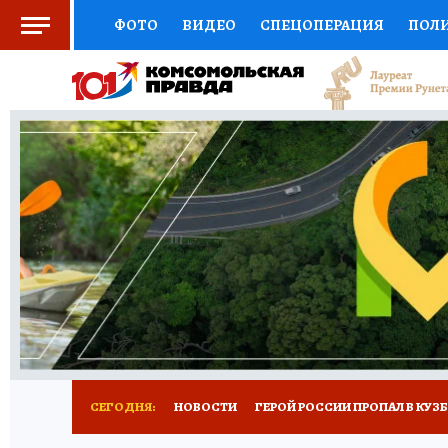
ФОТО
ВИДЕО
СПЕЦОПЕРАЦИЯ
ПОЛ
СОЦПОДДЕРЖКА
НАУКА
СПОРТ
КО
ВЫБОР ЭКСПЕРТОВ
ДОКТОР
ФИНАНС
КНИЖНАЯ ПОЛКА
ПРОГНОЗЫ НА СПОРТ
ПРЕСС-ЦЕНТР
НЕДВИЖИМОСТЬ
ТЕЛЕ
РЕКЛАМА
ТЕСТЫ
НОВОЕ НА САЙТЕ
СЕГОДНЯ:
НОВОСТИ
ГЕРОЙ РОССИИ ПРОПАЛ В КУЗ