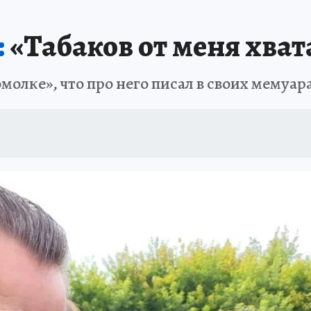
АФИША
ИСПЫТАНО НА СЕБЕ
:
«Табаков от меня хват
олке», что про него писал в своих мемуар