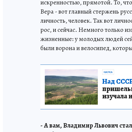
искренностью, прямотой. То, чт
Вера - вот главный стержень русс
личность, человек. Так вот лично
рос, и сейчас. Немного только 
жизненные: у молодых людей сей
были ворона и велосипед, которы
НАУКА
Над СССР
пришельце
изучала 
- А вам, Владимир Львович ста