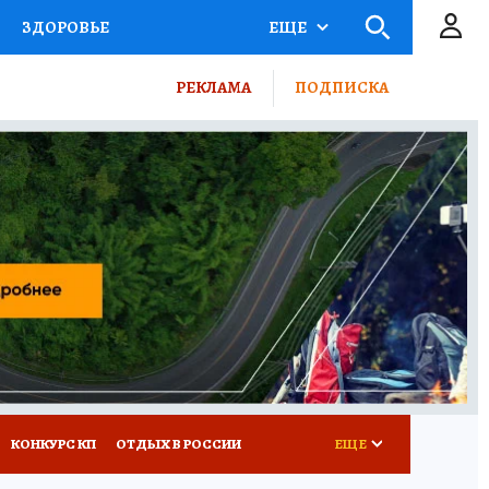
ЗДОРОВЬЕ
ЕЩЕ
ТЫ РОССИИ
РЕКЛАМА
ПОДПИСКА
КРЕТЫ
ПУТЕВОДИТЕЛЬ
 ЖЕЛЕЗА
ТУРИЗМ
ВСЕ О КП
РАДИО КП
КОНКУРС КП
ОТДЫХ В РОССИИ
ЕЩЕ