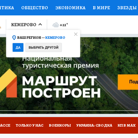
ИТИКА
ОБЩЕСТВО
ЭКОНОМИКА
В МИРЕ
ЗВЕЗДЫ
ЛУМНИСТЫ
ПРОИСШЕСТВИЯ
НАЦИОНАЛЬНЫЕ ПРОЕК
КЕМЕРОВО
+21
°
ВАШ РЕГИОН —
КЕМЕРОВО
Ы
ОТКРЫВАЕМ МИР
Я ЗНАЮ
СЕМЬЯ
ЖЕНСКИЕ СЕ
ДА
ВЫБРАТЬ ДРУГОЙ
ПРОМОКОДЫ
СЕРИАЛЫ
СПЕЦПРОЕКТЫ
ДЕФИЦИТ
ВИЗОР
КОНКУРСЫ
РАБОТА У НАС
ГИД ПОТРЕБИТЕЛЯ
БАССЕ
ТОЛЬКО У НАС
ВОЕНКОРЫ
УКРАИНА: СВОДКА
КП В МАХ