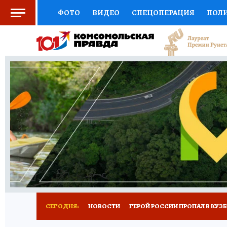
ФОТО
ВИДЕО
СПЕЦОПЕРАЦИЯ
ПОЛ
СОЦПОДДЕРЖКА
НАУКА
СПОРТ
КО
ВЫБОР ЭКСПЕРТОВ
ДОКТОР
ФИНАНС
КНИЖНАЯ ПОЛКА
ПРОГНОЗЫ НА СПОРТ
ПРЕСС-ЦЕНТР
НЕДВИЖИМОСТЬ
ТЕЛЕ
РЕКЛАМА
ТЕСТЫ
НОВОЕ НА САЙТЕ
СЕГОДНЯ:
НОВОСТИ
ГЕРОЙ РОССИИ ПРОПАЛ В КУЗ