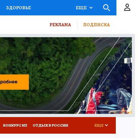
ЗДОРОВЬЕ
ЕЩЕ
ТЫ РОССИИ
РЕКЛАМА
ПОДПИСКА
КРЕТЫ
ПУТЕВОДИТЕЛЬ
 ЖЕЛЕЗА
ТУРИЗМ
ВСЕ О КП
РАДИО КП
КОНКУРС КП
ОТДЫХ В РОССИИ
ЕЩЕ