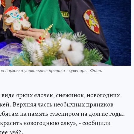
в Горловки уникальные пряники - сувениры. Фото -
 виде ярких елочек, снежинок, новогодних
жей. Верхняя часть необычных пряников
ебятам на память сувениром на долгие годы.
красить новогоднюю елку», - сообщили
цее №62.