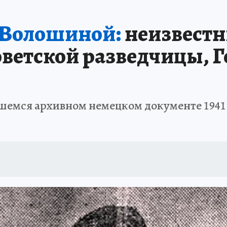
АФИША
ИСПЫТАНО НА СЕБЕ
 Волошиной:
неизвестн
ветской разведчицы, Г
шемся архивном немецком документе 1941 