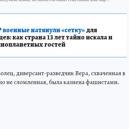
 военные натянули «сетку»
для
в: как страна 13 лет тайно искала и
инопланетных гостей
волец, диверсант-разведчик Вера, схваченная в
 но не сломленная, была казнена фашистами.