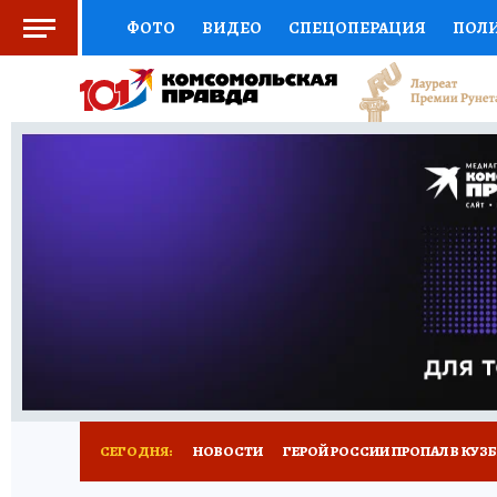
ФОТО
ВИДЕО
СПЕЦОПЕРАЦИЯ
ПОЛ
СОЦПОДДЕРЖКА
НАУКА
СПОРТ
КО
ВЫБОР ЭКСПЕРТОВ
ДОКТОР
ФИНАНС
КНИЖНАЯ ПОЛКА
ПРОГНОЗЫ НА СПОРТ
ПРЕСС-ЦЕНТР
НЕДВИЖИМОСТЬ
ТЕЛЕ
РЕКЛАМА
ТЕСТЫ
НОВОЕ НА САЙТЕ
СЕГОДНЯ:
НОВОСТИ
ГЕРОЙ РОССИИ ПРОПАЛ В КУЗ