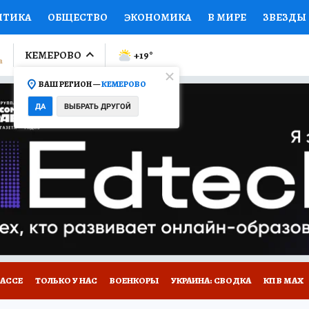
ИТИКА
ОБЩЕСТВО
ЭКОНОМИКА
В МИРЕ
ЗВЕЗДЫ
ЛУМНИСТЫ
ПРОИСШЕСТВИЯ
НАЦИОНАЛЬНЫЕ ПРОЕК
КЕМЕРОВО
+19
°
ВАШ РЕГИОН —
КЕМЕРОВО
Ы
ОТКРЫВАЕМ МИР
Я ЗНАЮ
СЕМЬЯ
ЖЕНСКИЕ СЕ
ДА
ВЫБРАТЬ ДРУГОЙ
ПРОМОКОДЫ
СЕРИАЛЫ
СПЕЦПРОЕКТЫ
ДЕФИЦИТ
ВИЗОР
КОНКУРСЫ
РАБОТА У НАС
ГИД ПОТРЕБИТЕЛЯ
БАССЕ
ТОЛЬКО У НАС
ВОЕНКОРЫ
УКРАИНА: СВОДКА
КП В МАХ