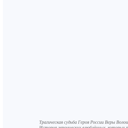
Трагическая судьба Героя России Веры Воло
История героических влюблённых, которых р