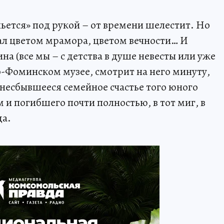
ьется» под рукой – от времени шелестит. Но
тал цветом мрамора, цветом вечности… И
а (все мы – с детства в душе невесты или уже
о-Фоминском музее, смотрит на него минуту,
 несбывшееся семейное счастье того юного
и погибшего почти полностью, в тот миг, в
да.