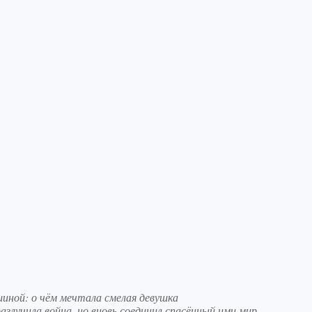
шиной: о чём мечтала смелая девушка
азлучила война, но вновь соединил спасённый ими мир…