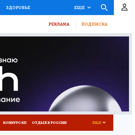
ЗДОРОВЬЕ
ЕЩЕ
ТЫ РОССИИ
РЕКЛАМА
ПОДПИСКА
КРЕТЫ
ПУТЕВОДИТЕЛЬ
 ЖЕЛЕЗА
ТУРИЗМ
ВСЕ О КП
РАДИО КП
КОНКУРС КП
ОТДЫХ В РОССИИ
ЕЩЕ