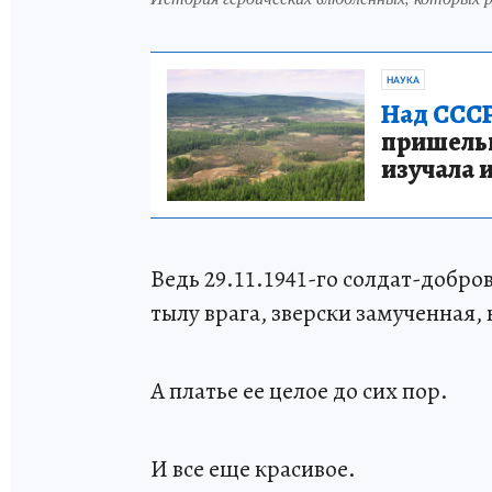
НАУКА
Над СССР
пришельце
изучала 
Ведь 29.11.1941-го солдат-добро
тылу врага, зверски замученная,
А платье ее целое до сих пор.
И все еще красивое.