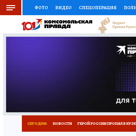
ФОТО
ВИДЕО
СПЕЦОПЕРАЦИЯ
ПОЛ
СОЦПОДДЕРЖКА
НАУКА
СПОРТ
КО
ВЫБОР ЭКСПЕРТОВ
ДОКТОР
ФИНАНС
КНИЖНАЯ ПОЛКА
ПРОГНОЗЫ НА СПОРТ
ПРЕСС-ЦЕНТР
НЕДВИЖИМОСТЬ
ТЕЛЕ
РЕКЛАМА
ТЕСТЫ
НОВОЕ НА САЙТЕ
СЕГОДНЯ:
НОВОСТИ
ГЕРОЙ РОССИИ ПРОПАЛ В КУЗ