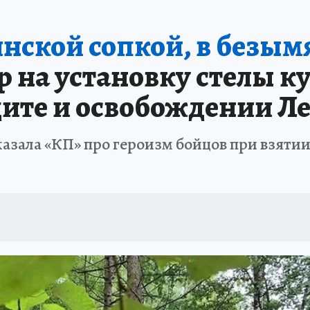
АФИША
ИСПЫТАНО НА СЕБЕ
нской сопкой, в безым
 на установку стелы к
ите и освобождении Л
казала «КП» про героизм бойцов при взяти