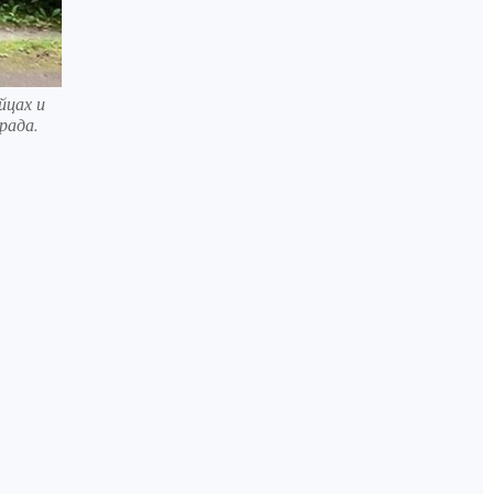
йцах и
рада.