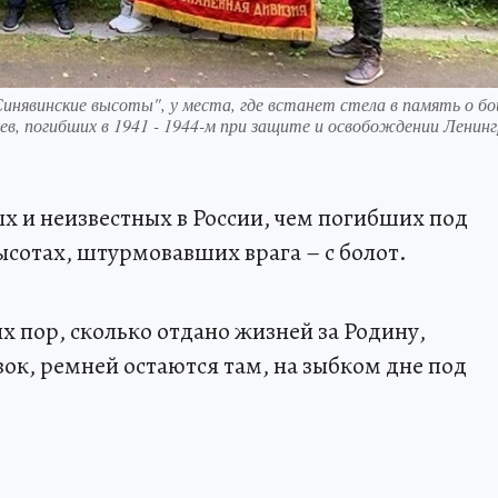
Синявинские высоты", у места, где встанет стела в память о бо
цев, погибших в 1941 - 1944-м при защите и освобождении Ленинг
ых и неизвестных в России, чем погибших под
сотах, штурмовавших врага – с болот.
их пор, сколько отдано жизней за Родину,
вок, ремней остаются там, на зыбком дне под