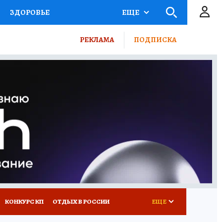
ЗДОРОВЬЕ
ЕЩЕ
ТЫ РОССИИ
РЕКЛАМА
ПОДПИСКА
КРЕТЫ
ПУТЕВОДИТЕЛЬ
 ЖЕЛЕЗА
ТУРИЗМ
ВСЕ О КП
РАДИО КП
КОНКУРС КП
ОТДЫХ В РОССИИ
ЕЩЕ