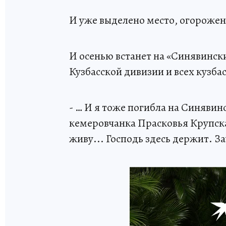
И уже выделено место, огорожено
И осенью встанет на «Синявински
Кузбасской дивизии и всех кузба
- … И я тоже погибла на Синявинс
кемеровчанка Прасковья Крупская
живу... Господь здесь держит. З