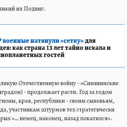
еликий их Подвиг.
 военные натянули «сетку»
для
в: как страна 13 лет тайно искала и
инопланетных гостей
ликую Отечественную войну - «Синявинские
градом) - продолжает расти. Год за годом
гионы, края, республики - своим сыновьям,
а, участникам штурмов тех стратегически
рых «… немец, наконец, назад покатился».