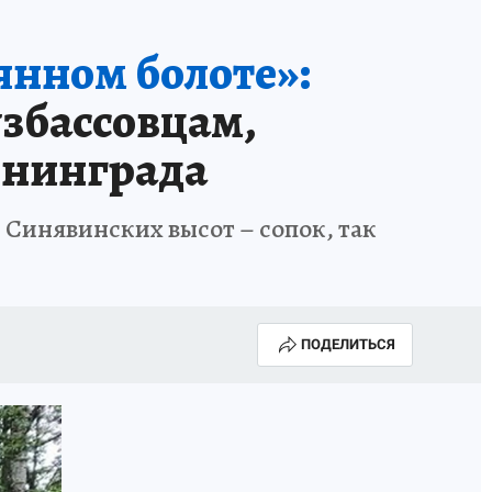
янном болоте»:
узбассовцам,
енинграда
и Синявинских высот – сопок, так
ПОДЕЛИТЬСЯ