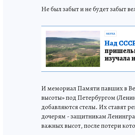
Не был забыт и не будет забыт в
НАУКА
Над СССР
пришельце
изучала 
И мемориал Памяти павших в Ве
высоты» под Петербургом (Ленин
добавляются стелы. Их ставят ре
дочерям - защитникам Ленинград
важных высот, после потери кото