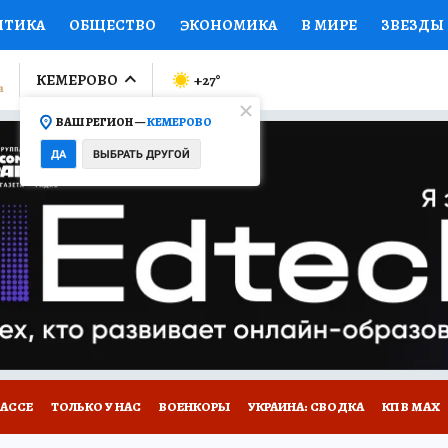
ИТИКА
ОБЩЕСТВО
ЭКОНОМИКА
В МИРЕ
ЗВЕЗДЫ
ЛУМНИСТЫ
ПРОИСШЕСТВИЯ
НАЦИОНАЛЬНЫЕ ПРОЕК
КЕМЕРОВО
+27
°
ВАШ РЕГИОН —
КЕМЕРОВО
Ы
ОТКРЫВАЕМ МИР
Я ЗНАЮ
СЕМЬЯ
ЖЕНСКИЕ СЕ
ДА
ВЫБРАТЬ ДРУГОЙ
ПРОМОКОДЫ
СЕРИАЛЫ
СПЕЦПРОЕКТЫ
ДЕФИЦИТ
ВИЗОР
КОНКУРСЫ
РАБОТА У НАС
ГИД ПОТРЕБИТЕЛЯ
БАССЕ
ТОЛЬКО У НАС
ВОЕНКОРЫ
УКРАИНА: СВОДКА
КП В МАХ