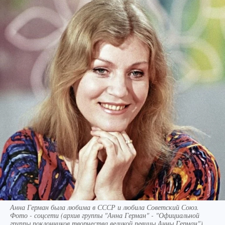
Анна Герман была любима в СССР и любила Советский Союз.
Фото - соцсети (архив группы "Анна Герман" - "Официальной
группы поклонников творчества великой певицы Анны Герман").