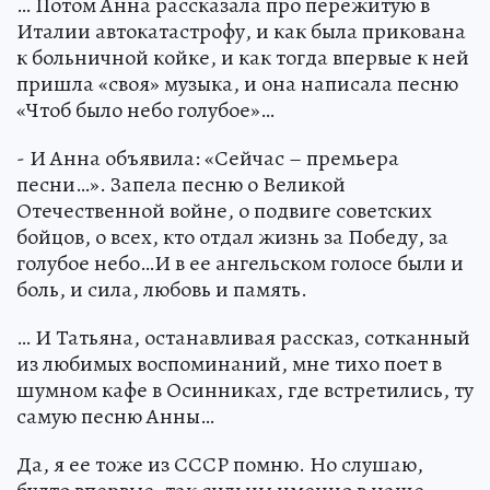
… Потом Анна рассказала про пережитую в
Италии автокатастрофу, и как была прикована
к больничной койке, и как тогда впервые к ней
пришла «своя» музыка, и она написала песню
«Чтоб было небо голубое»…
- И Анна объявила: «Сейчас – премьера
песни…». Запела песню о Великой
Отечественной войне, о подвиге советских
бойцов, о всех, кто отдал жизнь за Победу, за
голубое небо…И в ее ангельском голосе были и
боль, и сила, любовь и память.
… И Татьяна, останавливая рассказ, сотканный
из любимых воспоминаний, мне тихо поет в
шумном кафе в Осинниках, где встретились, ту
самую песню Анны…
Да, я ее тоже из СССР помню. Но слушаю,