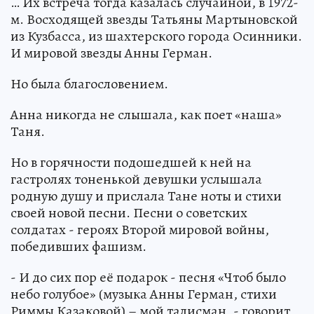
… Их встреча тогда казалась случайной, в 1972-
м. Восходящей звезды Татьяны Мартыновской
из Кузбасса, из шахтерского города Осинники.
И мировой звезды Анны Герман.
Но была благословением.
Анна никогда не слышала, как поет «наша»
Таня.
Но в горячности подошедшей к ней на
гастролях тоненькой девушки услышала
родную душу и прислала Тане ноты и стихи
своей новой песни. Песни о советских
солдатах - героях Второй мировой войны,
победивших фашизм.
- И до сих пор её подарок - песня «Чтоб было
небо голубое» (музыка Анны Герман, стихи
Риммы Казаковой) – мой талисман, - говорит