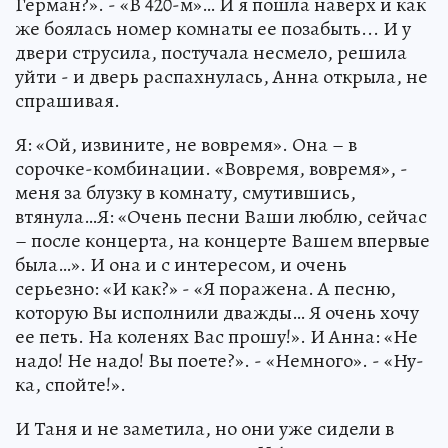
Герман?». - «В 420-м»… И я пошла наверх и как
же боялась номер комнаты ее позабыть... И у
двери струсила, постучала несмело, решила
уйти - и дверь распахнулась, Анна открыла, не
спрашивая.
Я: «Ой, извините, не вовремя». Она – в
сорочке-комбинации. «Вовремя, вовремя», -
меня за блузку в комнату, смутившись,
втянула…Я: «Очень песни Ваши люблю, сейчас
– после концерта, на концерте Вашем впервые
была…». И она и с интересом, и очень
серьезно: «И как?» - «Я поражена. А песню,
которую Вы исполнили дважды… Я очень хочу
ее петь. На коленях Вас прошу!». И Анна: «Не
надо! Не надо! Вы поете?». - «Немного». - «Ну-
ка, спойте!».
И Таня и не заметила, но они уже сидели в