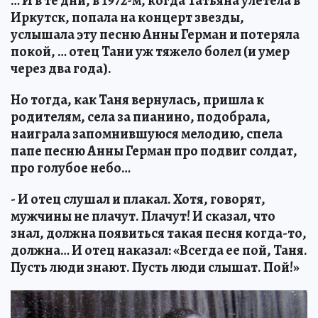
… И в те дни, в 1972-м, когда Татьяна улетела в
Иркутск, попала на концерт звезды,
услышала эту песню Анны Герман и потеряла
покой, … отец Тани уж тяжело болел (и умер
через два года).
Но тогда, как Таня вернулась, пришла к
родителям, села за пианино, подобрала,
наиграла запомнившуюся мелодию, спела
папе песню Анны Герман про подвиг солдат,
про голубое небо…
- И отец слушал и плакал. Хотя, говорят,
мужчины не плачут. Плачут! И сказал, что
знал, должна появиться такая песня когда-то,
должна… И отец наказал: «Всегда ее пой, Таня.
Пусть люди знают. Пусть люди слышат. Пой!»