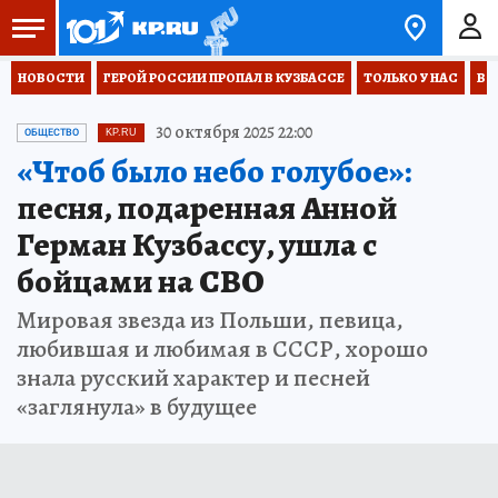
НОВОСТИ
ГЕРОЙ РОССИИ ПРОПАЛ В КУЗБАССЕ
ТОЛЬКО У НАС
ВО
30 октября 2025 22:00
ОБЩЕСТВО
KP.RU
«Чтоб было небо голубое»:
песня, подаренная Анной
Герман Кузбассу, ушла с
бойцами на СВО
Мировая звезда из Польши, певица,
любившая и любимая в СССР, хорошо
знала русский характер и песней
«заглянула» в будущее