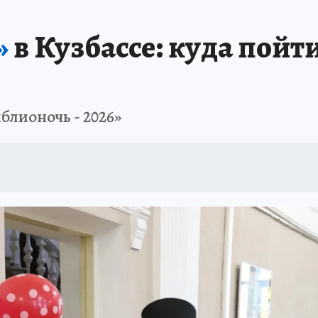
АФИША
ИСПЫТАНО НА СЕБЕ
»
в Кузбассе: куда пойти
блионочь - 2026»