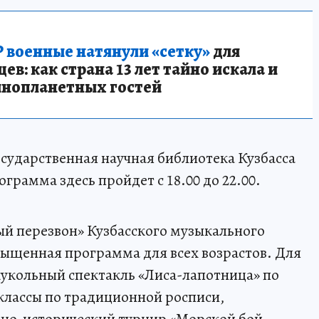
 военные натянули «сетку»
для
в: как страна 13 лет тайно искала и
инопланетных гостей
сударственная научная библиотека Кузбасса
грамма здесь пройдет с 18.00 до 22.00.
й перезвон» Кузбасского музыкального
сыщенная программа для всех возрастов. Для
укольный спектакль «Лиса-лапотница» по
классы по традиционной росписи,
нно-исторический турнир «Морской бой.