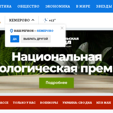
ИТИКА
ОБЩЕСТВО
ЭКОНОМИКА
В МИРЕ
ЗВЕЗДЫ
ЛУМНИСТЫ
ПРОИСШЕСТВИЯ
НАЦИОНАЛЬНЫЕ ПРОЕК
КЕМЕРОВО
+13
°
ВАШ РЕГИОН —
КЕМЕРОВО
Ы
ОТКРЫВАЕМ МИР
Я ЗНАЮ
СЕМЬЯ
ЖЕНСКИЕ СЕ
ДА
ВЫБРАТЬ ДРУГОЙ
ПРОМОКОДЫ
СЕРИАЛЫ
СПЕЦПРОЕКТЫ
ДЕФИЦИТ
ВИЗОР
КОНКУРСЫ
РАБОТА У НАС
ГИД ПОТРЕБИТЕЛЯ
БАССЕ
ТОЛЬКО У НАС
ВОЕНКОРЫ
УКРАИНА: СВОДКА
КП В МАХ