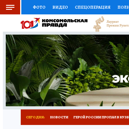
ФОТО
ВИДЕО
СПЕЦОПЕРАЦИЯ
ПОЛ
СОЦПОДДЕРЖКА
НАУКА
СПОРТ
КО
ВЫБОР ЭКСПЕРТОВ
ДОКТОР
ФИНАНС
КНИЖНАЯ ПОЛКА
ПРОГНОЗЫ НА СПОРТ
ПРЕСС-ЦЕНТР
НЕДВИЖИМОСТЬ
ТЕЛЕ
РЕКЛАМА
ТЕСТЫ
НОВОЕ НА САЙТЕ
СЕГОДНЯ:
НОВОСТИ
ГЕРОЙ РОССИИ ПРОПАЛ В КУЗ