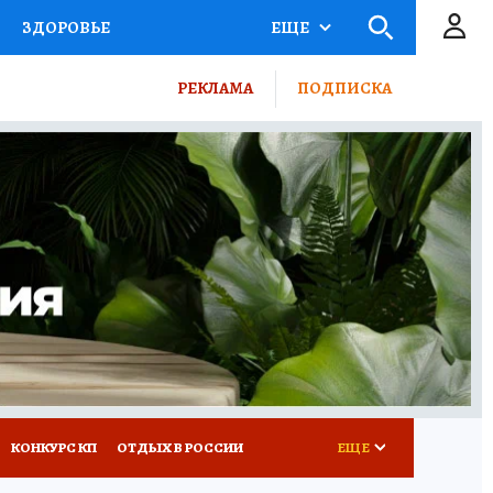
ЗДОРОВЬЕ
ЕЩЕ
ТЫ РОССИИ
РЕКЛАМА
ПОДПИСКА
КРЕТЫ
ПУТЕВОДИТЕЛЬ
 ЖЕЛЕЗА
ТУРИЗМ
ВСЕ О КП
РАДИО КП
КОНКУРС КП
ОТДЫХ В РОССИИ
ЕЩЕ