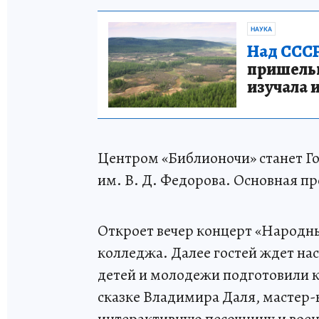
НАУКА
Над СССР
пришельце
изучала 
Центром «Библионочи» станет Го
им. В. Д. Федорова. Основная про
Откроет вечер концерт «Народны
колледжа. Далее гостей ждет на
детей и молодежи подготовили к
сказке Владимира Даля, мастер-
интерактивную песочницу и вое