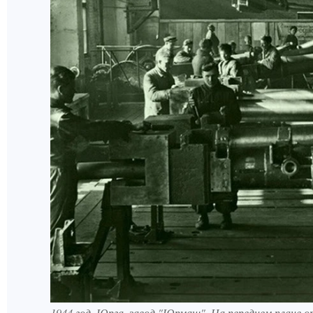
1944 год, Юрга, завод "Юрмаш". На переднем плане о