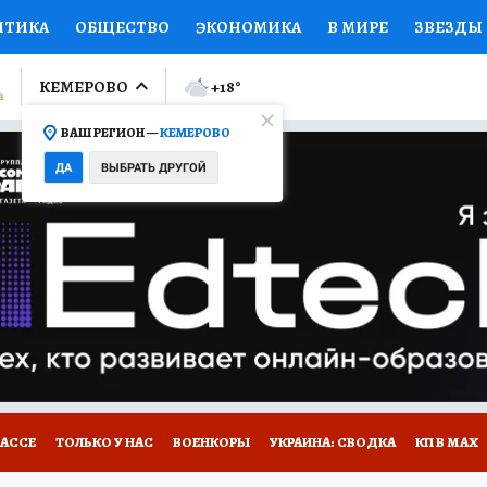
ИТИКА
ОБЩЕСТВО
ЭКОНОМИКА
В МИРЕ
ЗВЕЗДЫ
ЛУМНИСТЫ
ПРОИСШЕСТВИЯ
НАЦИОНАЛЬНЫЕ ПРОЕК
КЕМЕРОВО
+18
°
ВАШ РЕГИОН —
КЕМЕРОВО
Ы
ОТКРЫВАЕМ МИР
Я ЗНАЮ
СЕМЬЯ
ЖЕНСКИЕ СЕ
ДА
ВЫБРАТЬ ДРУГОЙ
ПРОМОКОДЫ
СЕРИАЛЫ
СПЕЦПРОЕКТЫ
ДЕФИЦИТ
ВИЗОР
КОНКУРСЫ
РАБОТА У НАС
ГИД ПОТРЕБИТЕЛЯ
БАССЕ
ТОЛЬКО У НАС
ВОЕНКОРЫ
УКРАИНА: СВОДКА
КП В МАХ