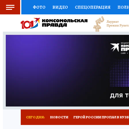
ФОТО
ВИДЕО
СПЕЦОПЕРАЦИЯ
ПОЛ
СОЦПОДДЕРЖКА
НАУКА
СПОРТ
КО
ВЫБОР ЭКСПЕРТОВ
ДОКТОР
ФИНАНС
КНИЖНАЯ ПОЛКА
ПРОГНОЗЫ НА СПОРТ
ПРЕСС-ЦЕНТР
НЕДВИЖИМОСТЬ
ТЕЛЕ
РЕКЛАМА
ТЕСТЫ
НОВОЕ НА САЙТЕ
СЕГОДНЯ:
НОВОСТИ
ГЕРОЙ РОССИИ ПРОПАЛ В КУЗ