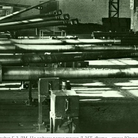
рудия Б-2-ЛМ. На заднем плане пушка Д-25Т. Фото - архив Юргин