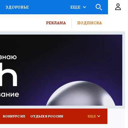
ЗДОРОВЬЕ
ЕЩЕ
ТЫ РОССИИ
РЕКЛАМА
ПОДПИСКА
КРЕТЫ
ПУТЕВОДИТЕЛЬ
 ЖЕЛЕЗА
ТУРИЗМ
ВСЕ О КП
РАДИО КП
КОНКУРС КП
ОТДЫХ В РОССИИ
ЕЩЕ