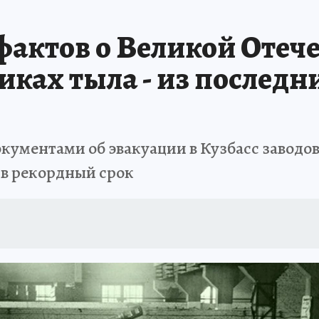
АФИША
ИСПЫТАНО НА СЕБЕ
фактов о Великой Отеч
иках тыла - из послед
ументами об эвакуации в Кузбасс заводов
 в рекордный срок