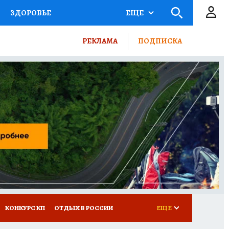
ЗДОРОВЬЕ
ЕЩЕ
ТЫ РОССИИ
РЕКЛАМА
ПОДПИСКА
КРЕТЫ
ПУТЕВОДИТЕЛЬ
 ЖЕЛЕЗА
ТУРИЗМ
ВСЕ О КП
РАДИО КП
КОНКУРС КП
ОТДЫХ В РОССИИ
ЕЩЕ