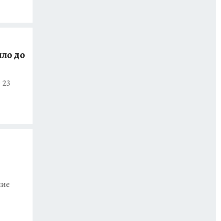
шло до
 23
ние