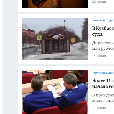
26 июля
ЧТО ПРОИСХОДИТ
В Кузбас
суда
Директор 
млн рубле
14 июля
ЧТО ПРОИСХОДИТ
Более 11 
начала г
В прокурат
жилья сир
11 июля