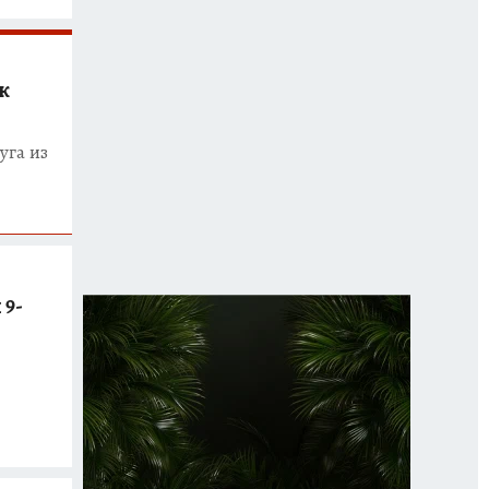
к
уга из
 9-