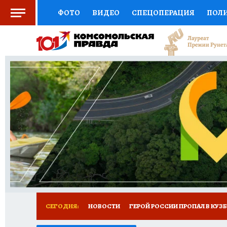
ФОТО
ВИДЕО
СПЕЦОПЕРАЦИЯ
ПОЛ
СОЦПОДДЕРЖКА
НАУКА
СПОРТ
КО
ВЫБОР ЭКСПЕРТОВ
ДОКТОР
ФИНАНС
КНИЖНАЯ ПОЛКА
ПРОГНОЗЫ НА СПОРТ
ПРЕСС-ЦЕНТР
НЕДВИЖИМОСТЬ
ТЕЛЕ
РЕКЛАМА
ТЕСТЫ
НОВОЕ НА САЙТЕ
СЕГОДНЯ:
НОВОСТИ
ГЕРОЙ РОССИИ ПРОПАЛ В КУЗ