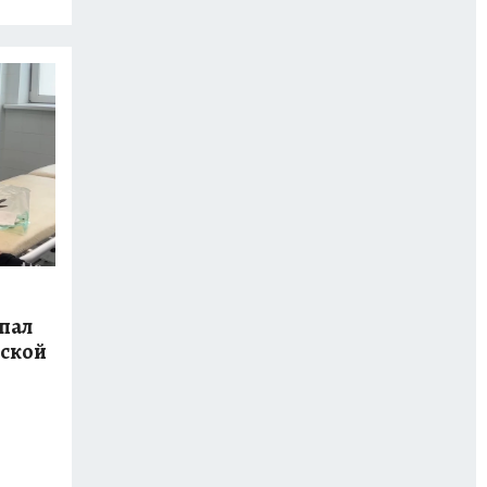
пал
вской