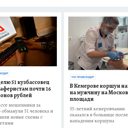
СХОДИТ
ЧТО ПРОИСХОДИТ
делю 51 кузбассовец
В Кемерове коршун на
 аферистам почти 16
на мужчину на Моско
онов рублей
площади
ассе мошенники за
35-летний кемеровчанин
 обманули 51 человека и
оказался в больнице после
или новые схемы с
нападения коршуна
сетями