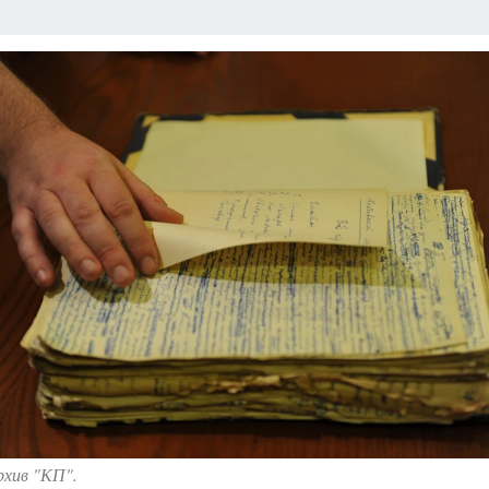
АФИША
ИСПЫТАНО НА СЕБЕ
рхив "КП".