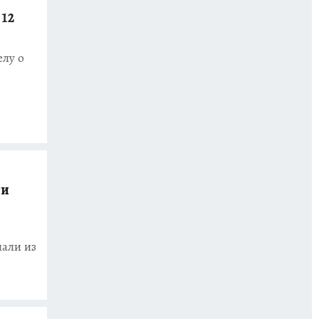
 12
елу о
ги
нали из