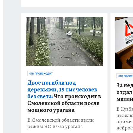
ЧТО ПРОИСХОДИТ
ЧТО ПРОИ
Двое погибли под
За не
деревьями, 15 тыс человек
отдал
без света:
Что происходит в
милли
Смоленской области после
В Кузб
мощного урагана
неделю
В Смоленской области ввели
примен
режим ЧС из-за урагана
нейро