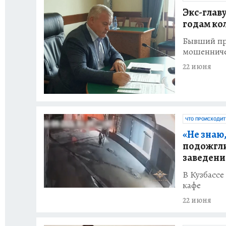
Экс-главу
годам ко
Бывший пре
мошенничес
22 июня
ЧТО ПРОИСХОДИТ
«Не знаю,
подожгли
заведени
В Кузбассе
кафе
22 июня