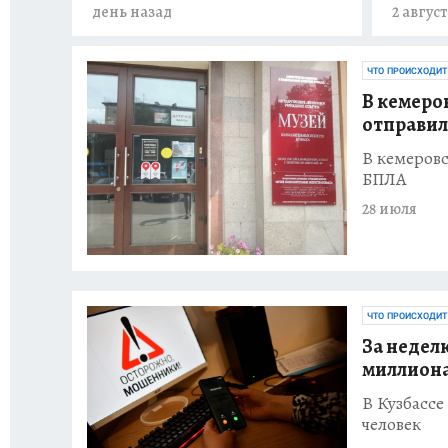
день назад
2 авгус
ЧТО ПРОИСХОДИТ
В кемеро
отправил
В кемеровс
БПЛА
28 июля
ЧТО ПРОИСХОДИТ
За недел
миллиона
В Кузбассе
человек