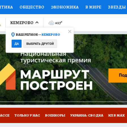
ИТИКА
ОБЩЕСТВО
ЭКОНОМИКА
В МИРЕ
ЗВЕЗДЫ
ЛУМНИСТЫ
ПРОИСШЕСТВИЯ
НАЦИОНАЛЬНЫЕ ПРОЕК
КЕМЕРОВО
+17
°
ВАШ РЕГИОН —
КЕМЕРОВО
Ы
ОТКРЫВАЕМ МИР
Я ЗНАЮ
СЕМЬЯ
ЖЕНСКИЕ СЕ
ДА
ВЫБРАТЬ ДРУГОЙ
ПРОМОКОДЫ
СЕРИАЛЫ
СПЕЦПРОЕКТЫ
ДЕФИЦИТ
ВИЗОР
КОНКУРСЫ
РАБОТА У НАС
ГИД ПОТРЕБИТЕЛЯ
БАССЕ
ТОЛЬКО У НАС
ВОЕНКОРЫ
УКРАИНА: СВОДКА
КП В МАХ