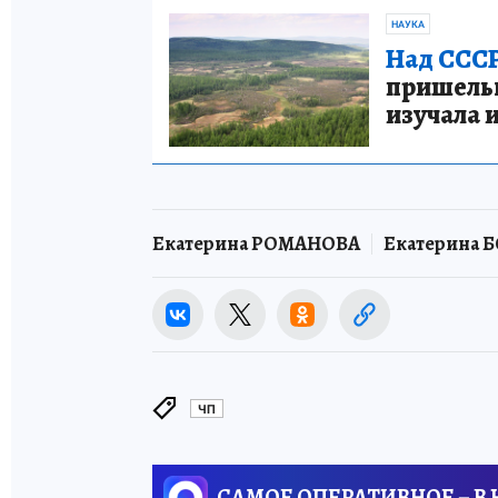
НАУКА
Над СССР
пришельце
изучала 
Екатерина РОМАНОВА
Екатерина
ЧП
САМОЕ ОПЕРАТИВНОЕ – В