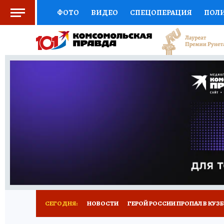
ФОТО
ВИДЕО
СПЕЦОПЕРАЦИЯ
ПОЛ
СОЦПОДДЕРЖКА
НАУКА
СПОРТ
КО
ВЫБОР ЭКСПЕРТОВ
ДОКТОР
ФИНАНС
КНИЖНАЯ ПОЛКА
ПРОГНОЗЫ НА СПОРТ
ПРЕСС-ЦЕНТР
НЕДВИЖИМОСТЬ
ТЕЛЕ
РЕКЛАМА
ТЕСТЫ
НОВОЕ НА САЙТЕ
СЕГОДНЯ:
НОВОСТИ
ГЕРОЙ РОССИИ ПРОПАЛ В КУЗ