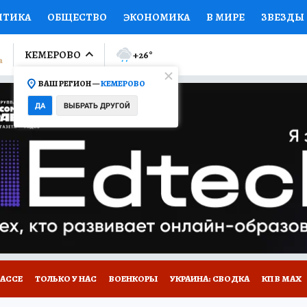
ИТИКА
ОБЩЕСТВО
ЭКОНОМИКА
В МИРЕ
ЗВЕЗДЫ
ЛУМНИСТЫ
ПРОИСШЕСТВИЯ
НАЦИОНАЛЬНЫЕ ПРОЕК
КЕМЕРОВО
+26
°
ВАШ РЕГИОН —
КЕМЕРОВО
Ы
ОТКРЫВАЕМ МИР
Я ЗНАЮ
СЕМЬЯ
ЖЕНСКИЕ СЕ
ДА
ВЫБРАТЬ ДРУГОЙ
ПРОМОКОДЫ
СЕРИАЛЫ
СПЕЦПРОЕКТЫ
ДЕФИЦИТ
ВИЗОР
КОНКУРСЫ
РАБОТА У НАС
ГИД ПОТРЕБИТЕЛЯ
БАССЕ
ТОЛЬКО У НАС
ВОЕНКОРЫ
УКРАИНА: СВОДКА
КП В МАХ