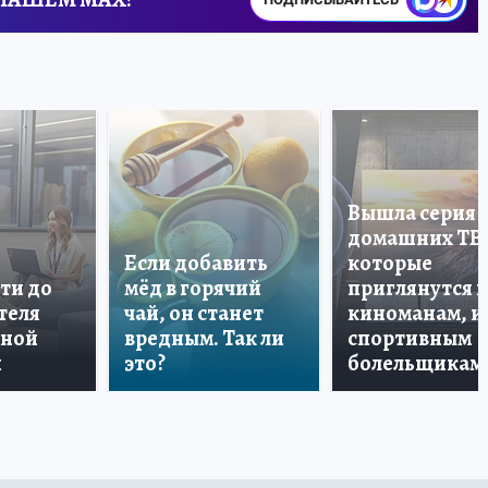
Вышла серия
домашних ТВ
Если добавить
которые
ти до
мёд в горячий
приглянутся 
теля
чай, он станет
киноманам, и
дной
вредным. Так ли
спортивным
и
это?
болельщикам