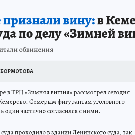
АФИША
ИСПЫТАНО НА СЕБЕ
е признали вину:
в Кеме
суда по делу «Зимней в
читали обвинения
а БОРМОТОВА
аре в ТРЦ «Зимняя вишня» рассмотрел сегодня
 Кемерово. Семерым фигурантам уголовного
ь один частично согласился с ними.
суда проходило в здании Ленинского суда, так