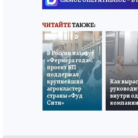
ЧИТАЙТЕ
ТАКЖЕ:
В России назовут
«Фермера года»:
проект КП
поддержал
крупнейший
Как вырас
агрокластер
руководи
страны «Фуд
внутри о
Сити»
компани