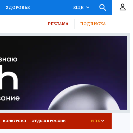
ЗДОРОВЬЕ
ЕЩЕ
ТЫ РОССИИ
РЕКЛАМА
ПОДПИСКА
КРЕТЫ
ПУТЕВОДИТЕЛЬ
 ЖЕЛЕЗА
ТУРИЗМ
ВСЕ О КП
РАДИО КП
КОНКУРС КП
ОТДЫХ В РОССИИ
ЕЩЕ