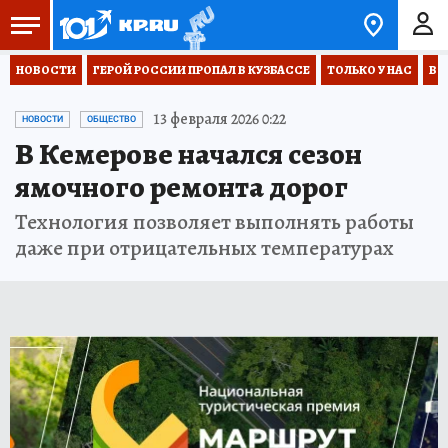
НОВОСТИ
ГЕРОЙ РОССИИ ПРОПАЛ В КУЗБАССЕ
ТОЛЬКО У НАС
ВО
13 февраля 2026 0:22
НОВОСТИ
ОБЩЕСТВО
В Кемерове начался сезон
ямочного ремонта дорог
Технология позволяет выполнять работы
даже при отрицательных температурах