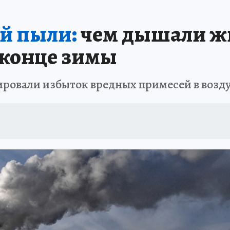
АФИША
ИСПЫТАНО НА СЕБЕ
ой пыли:
чем дышали ж
 конце зимы
ировали избыток вредных примесей в возд