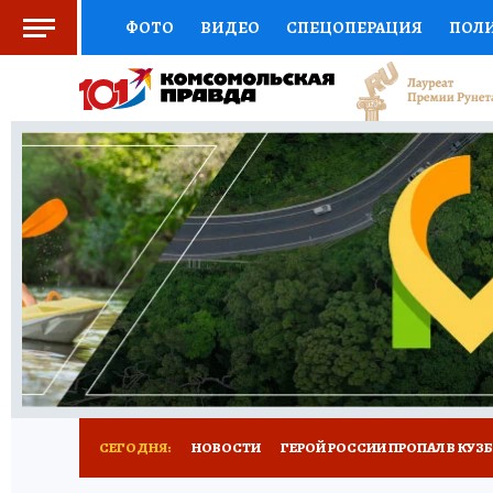
ФОТО
ВИДЕО
СПЕЦОПЕРАЦИЯ
ПОЛ
СОЦПОДДЕРЖКА
НАУКА
СПОРТ
КО
ВЫБОР ЭКСПЕРТОВ
ДОКТОР
ФИНАНС
КНИЖНАЯ ПОЛКА
ПРОГНОЗЫ НА СПОРТ
ПРЕСС-ЦЕНТР
НЕДВИЖИМОСТЬ
ТЕЛЕ
РЕКЛАМА
ТЕСТЫ
НОВОЕ НА САЙТЕ
СЕГОДНЯ:
НОВОСТИ
ГЕРОЙ РОССИИ ПРОПАЛ В КУЗ