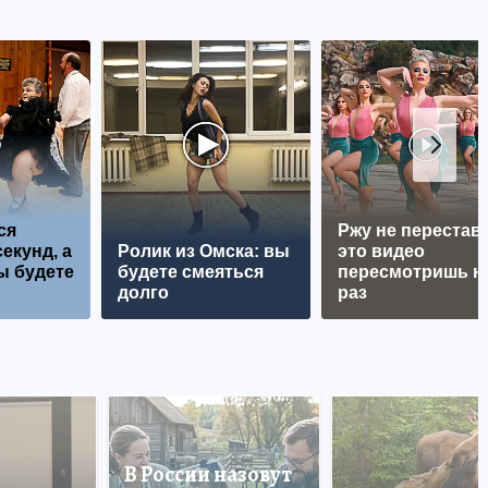
ся
Ржу не перестава
екунд, а
Ролик из Омска: вы
это видео
ы будете
будете смеяться
пересмотришь н
долго
раз
В России назовут