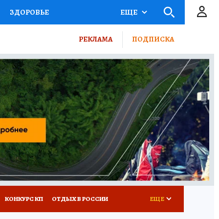
ЗДОРОВЬЕ
ЕЩЕ
ТЫ РОССИИ
РЕКЛАМА
ПОДПИСКА
КРЕТЫ
ПУТЕВОДИТЕЛЬ
 ЖЕЛЕЗА
ТУРИЗМ
ВСЕ О КП
РАДИО КП
КОНКУРС КП
ОТДЫХ В РОССИИ
ЕЩЕ