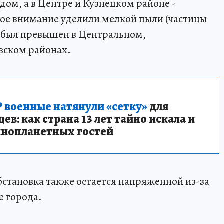
м, а в Центре и Кузнецком районе -
ое внимание уделили мелкой пыли (частицы
ой был превышен в Центральном,
ском районах.
 военные натянули «сетку»
для
в: как страна 13 лет тайно искала и
инопланетных гостей
бстановка также остается напряженной из-за
е города.