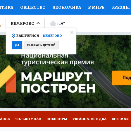
ИТИКА
ОБЩЕСТВО
ЭКОНОМИКА
В МИРЕ
ЗВЕЗДЫ
ЛУМНИСТЫ
ПРОИСШЕСТВИЯ
НАЦИОНАЛЬНЫЕ ПРОЕК
КЕМЕРОВО
+19
°
ВАШ РЕГИОН —
КЕМЕРОВО
Ы
ОТКРЫВАЕМ МИР
Я ЗНАЮ
СЕМЬЯ
ЖЕНСКИЕ СЕ
ДА
ВЫБРАТЬ ДРУГОЙ
ПРОМОКОДЫ
СЕРИАЛЫ
СПЕЦПРОЕКТЫ
ДЕФИЦИТ
ВИЗОР
КОНКУРСЫ
РАБОТА У НАС
ГИД ПОТРЕБИТЕЛЯ
БАССЕ
ТОЛЬКО У НАС
ВОЕНКОРЫ
УКРАИНА: СВОДКА
КП В МАХ