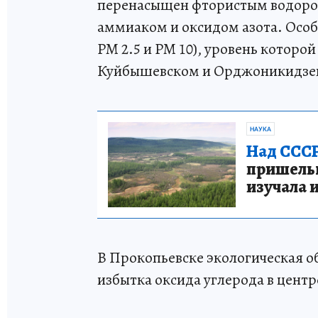
перенасыщен фтористым водородо
аммиаком и оксидом азота. Особ
PM 2.5 и PM 10), уровень котор
Куйбышевском и Орджоникидзев
НАУКА
Над СССР
пришельце
изучала 
В Прокопьевске экологическая о
избытка оксида углерода в центр