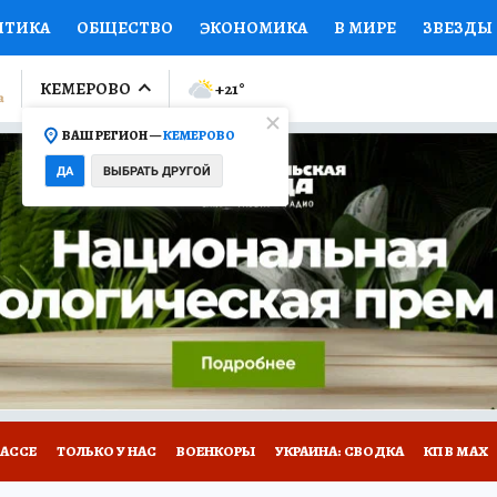
ИТИКА
ОБЩЕСТВО
ЭКОНОМИКА
В МИРЕ
ЗВЕЗДЫ
ЛУМНИСТЫ
ПРОИСШЕСТВИЯ
НАЦИОНАЛЬНЫЕ ПРОЕК
КЕМЕРОВО
+21
°
ВАШ РЕГИОН —
КЕМЕРОВО
Ы
ОТКРЫВАЕМ МИР
Я ЗНАЮ
СЕМЬЯ
ЖЕНСКИЕ СЕ
ДА
ВЫБРАТЬ ДРУГОЙ
ПРОМОКОДЫ
СЕРИАЛЫ
СПЕЦПРОЕКТЫ
ДЕФИЦИТ
ВИЗОР
КОНКУРСЫ
РАБОТА У НАС
ГИД ПОТРЕБИТЕЛЯ
БАССЕ
ТОЛЬКО У НАС
ВОЕНКОРЫ
УКРАИНА: СВОДКА
КП В МАХ