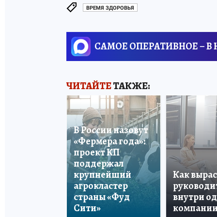
ВРЕМЯ ЗДОРОВЬЯ
САМОЕ ОПЕРАТИВНОЕ – В
ЧИТАЙТЕ
ТАКЖЕ:
В России назовут
«Фермера года»:
проект КП
поддержал
крупнейший
Как вырас
агрокластер
руководи
страны «Фуд
внутри о
Сити»
компани