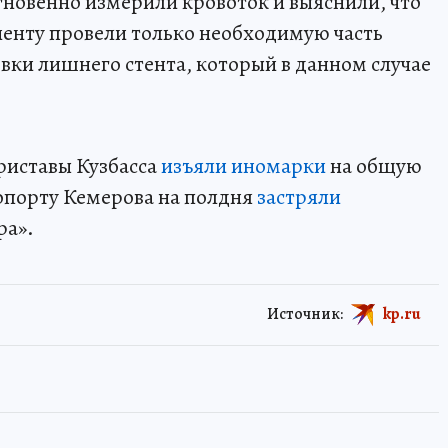
новенно измерили кровоток и выяснили, что
циенту провели только необходимую часть
вки лишнего стента, который в данном случае
приставы Кузбасса
изъяли иномарки
на общую
ропорту Кемерова на полдня
застряли
ра».
Источник:
kp.ru