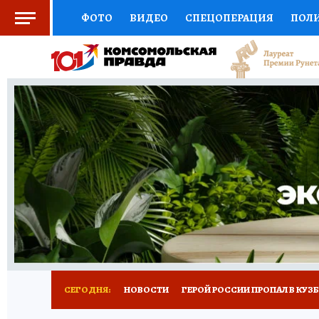
ФОТО
ВИДЕО
СПЕЦОПЕРАЦИЯ
ПОЛ
СОЦПОДДЕРЖКА
НАУКА
СПОРТ
КО
ВЫБОР ЭКСПЕРТОВ
ДОКТОР
ФИНАНС
КНИЖНАЯ ПОЛКА
ПРОГНОЗЫ НА СПОРТ
ПРЕСС-ЦЕНТР
НЕДВИЖИМОСТЬ
ТЕЛЕ
РЕКЛАМА
ТЕСТЫ
НОВОЕ НА САЙТЕ
СЕГОДНЯ:
НОВОСТИ
ГЕРОЙ РОССИИ ПРОПАЛ В КУЗ