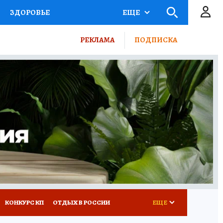
ЗДОРОВЬЕ
ЕЩЕ
ТЫ РОССИИ
РЕКЛАМА
ПОДПИСКА
КРЕТЫ
ПУТЕВОДИТЕЛЬ
 ЖЕЛЕЗА
ТУРИЗМ
ВСЕ О КП
РАДИО КП
КОНКУРС КП
ОТДЫХ В РОССИИ
ЕЩЕ