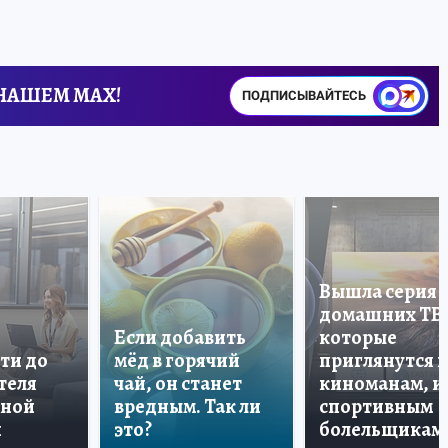
 НАШЕМ MAX!
ПОДПИСЫВАЙТЕСЬ
Вышла серия
домашних ТВ
Если добавить
которые
ти до
мёд в горячий
приглянутся 
теля
чай, он станет
киноманам, и
дной
вредным. Так ли
спортивным
и
это?
болельщикам