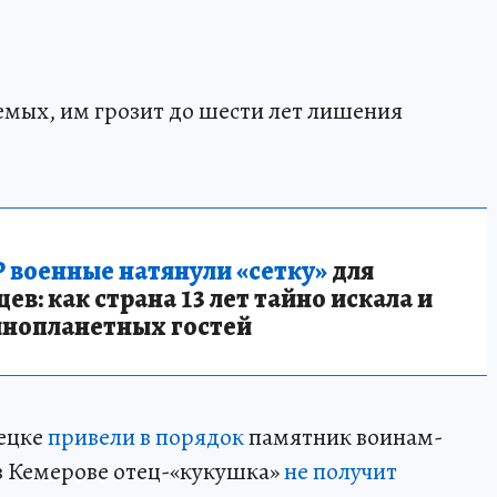
емых, им грозит до шести лет лишения
 военные натянули «сетку»
для
в: как страна 13 лет тайно искала и
инопланетных гостей
нецке
привели в порядок
памятник воинам-
в Кемерове отец-«кукушка»
не получит