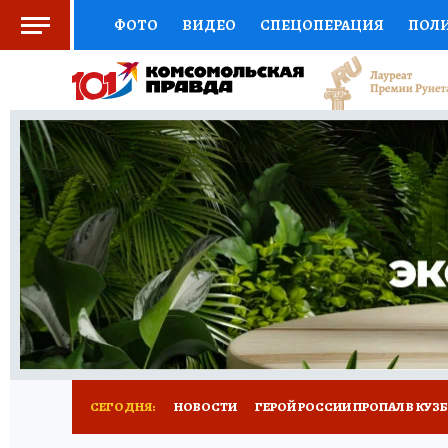
ФОТО
ВИДЕО
СПЕЦОПЕРАЦИЯ
ПОЛ
СОЦПОДДЕРЖКА
НАУКА
СПОРТ
КО
ВЫБОР ЭКСПЕРТОВ
ДОКТОР
ФИНАНС
КНИЖНАЯ ПОЛКА
ПРОГНОЗЫ НА СПОРТ
ПРЕСС-ЦЕНТР
НЕДВИЖИМОСТЬ
ТЕЛЕ
РЕКЛАМА
ТЕСТЫ
НОВОЕ НА САЙТЕ
СЕГОДНЯ:
НОВОСТИ
ГЕРОЙ РОССИИ ПРОПАЛ В КУЗ