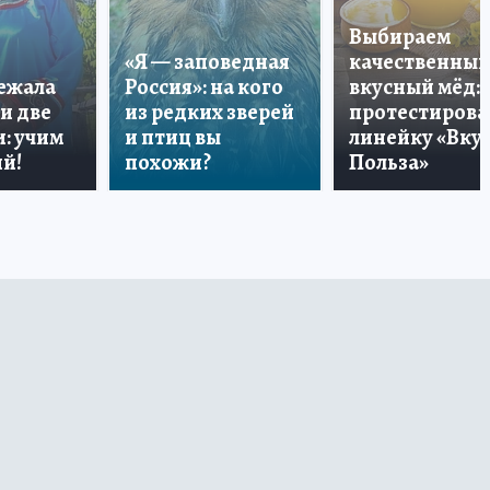
Выбираем
«Я — заповедная
качественный
лежала
Россия»: на кого
вкусный мёд:
и две
из редких зверей
протестирова
: учим
и птиц вы
линейку «Вкус
й!
похожи?
Польза»