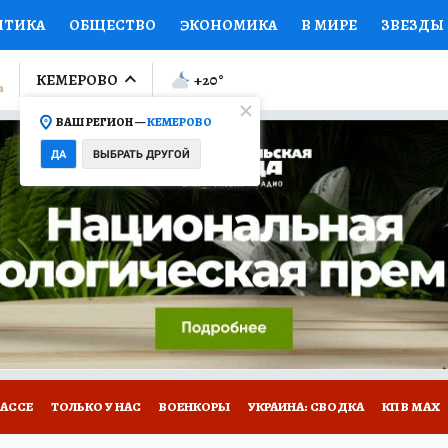
ИТИКА
ОБЩЕСТВО
ЭКОНОМИКА
В МИРЕ
ЗВЕЗДЫ
ЛУМНИСТЫ
ПРОИСШЕСТВИЯ
НАЦИОНАЛЬНЫЕ ПРОЕК
КЕМЕРОВО
+20
°
ВАШ РЕГИОН —
КЕМЕРОВО
Ы
ОТКРЫВАЕМ МИР
Я ЗНАЮ
СЕМЬЯ
ЖЕНСКИЕ СЕ
ДА
ВЫБРАТЬ ДРУГОЙ
ПРОМОКОДЫ
СЕРИАЛЫ
СПЕЦПРОЕКТЫ
ДЕФИЦИТ
ВИЗОР
КОНКУРСЫ
РАБОТА У НАС
ГИД ПОТРЕБИТЕЛЯ
БАССЕ
ТОЛЬКО У НАС
ВОЕНКОРЫ
УКРАИНА: СВОДКА
КП В МАХ