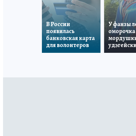
В России
У фанзы 
появилась
оморочка 
банковская карта
мордушки
для волонтеров
удэгейски