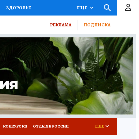
ЗДОРОВЬЕ
ЕЩЕ
ТЫ РОССИИ
РЕКЛАМА
ПОДПИСКА
КРЕТЫ
ПУТЕВОДИТЕЛЬ
 ЖЕЛЕЗА
ТУРИЗМ
ВСЕ О КП
РАДИО КП
КОНКУРС КП
ОТДЫХ В РОССИИ
ЕЩЕ