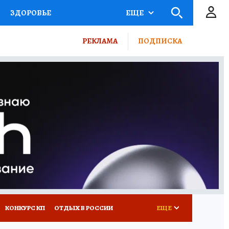
ЗДОРОВЬЕ
ЕЩЕ
ТЫ РОССИИ
РЕКЛАМА
ПОДПИСКА
КРЕТЫ
ПУТЕВОДИТЕЛЬ
 ЖЕЛЕЗА
ТУРИЗМ
ВСЕ О КП
РАДИО КП
КОНКУРС КП
ОТДЫХ В РОССИИ
ЕЩЕ