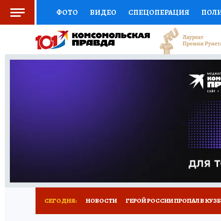
ФОТО
ВИДЕО
СПЕЦОПЕРАЦИЯ
ПОЛ
СОЦПОДДЕРЖКА
НАУКА
СПОРТ
КО
ВЫБОР ЭКСПЕРТОВ
ДОКТОР
ФИНАНС
КНИЖНАЯ ПОЛКА
ПРОГНОЗЫ НА СПОРТ
ПРЕСС-ЦЕНТР
НЕДВИЖИМОСТЬ
ТЕЛЕ
РЕКЛАМА
ТЕСТЫ
НОВОЕ НА САЙТЕ
СЕГОДНЯ:
НОВОСТИ
ГЕРОЙ РОССИИ ПРОПАЛ В КУЗ