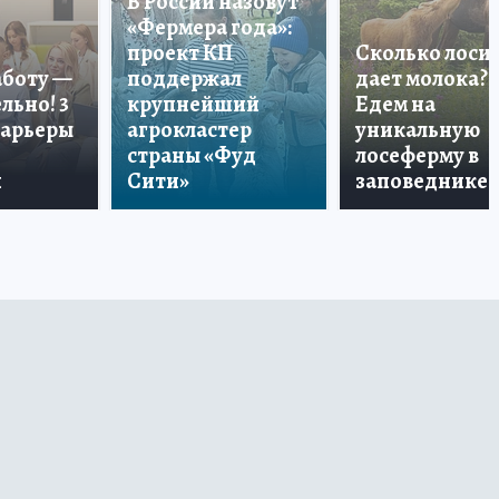
В России назовут
«Фермера года»:
проект КП
Сколько лоси
аботу —
поддержал
дает молока?
льно! 3
крупнейший
Едем на
карьеры
агрокластер
уникальную
страны «Фуд
лосеферму в
и
Сити»
заповеднике!