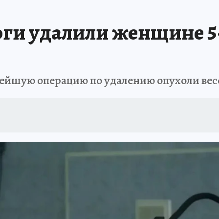
АФИША
ИСПЫТАНО НА СЕБЕ
рги удалили женщине 
ейшую операцию по удалению опухоли весо