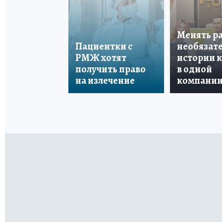
Менять р
Пациентки с
необязате
РМЖ хотят
истории 
получить право
в одной
на излечение
компани