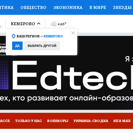
ИТИКА
ОБЩЕСТВО
ЭКОНОМИКА
В МИРЕ
ЗВЕЗДЫ
ЛУМНИСТЫ
ПРОИСШЕСТВИЯ
НАЦИОНАЛЬНЫЕ ПРОЕК
КЕМЕРОВО
+20
°
ВАШ РЕГИОН —
КЕМЕРОВО
Ы
ОТКРЫВАЕМ МИР
Я ЗНАЮ
СЕМЬЯ
ЖЕНСКИЕ СЕ
ДА
ВЫБРАТЬ ДРУГОЙ
ПРОМОКОДЫ
СЕРИАЛЫ
СПЕЦПРОЕКТЫ
ДЕФИЦИТ
ВИЗОР
КОНКУРСЫ
РАБОТА У НАС
ГИД ПОТРЕБИТЕЛЯ
БАССЕ
ТОЛЬКО У НАС
ВОЕНКОРЫ
УКРАИНА: СВОДКА
КП В МАХ