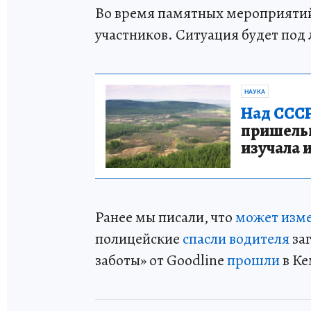
Во время памятных мероприятий
участников. Ситуация будет под
НАУКА
Над СССР
пришельце
изучала 
Ранее мы писали, что
может изме
полицейские
спасли водителя
за
заботы» от Goodline
прошли
в Ке