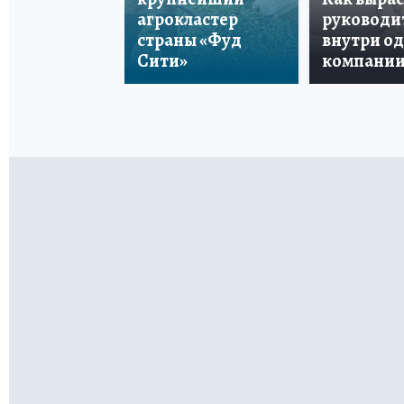
агрокластер
руководи
страны «Фуд
внутри о
Сити»
компани