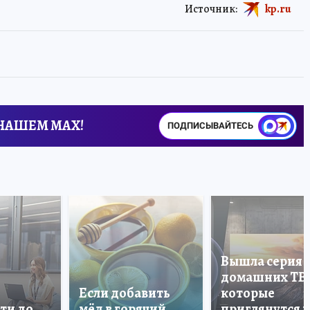
Источник:
kp.ru
 НАШЕМ MAX!
ПОДПИСЫВАЙТЕСЬ
Вышла серия
домашних ТВ
Если добавить
которые
ти до
мёд в горячий
приглянутся 