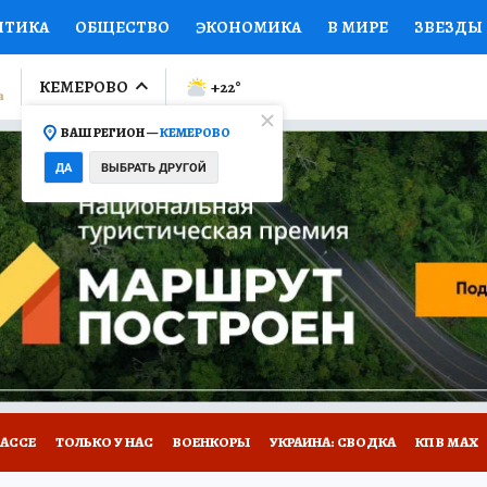
ИТИКА
ОБЩЕСТВО
ЭКОНОМИКА
В МИРЕ
ЗВЕЗДЫ
ЛУМНИСТЫ
ПРОИСШЕСТВИЯ
НАЦИОНАЛЬНЫЕ ПРОЕК
КЕМЕРОВО
+22
°
ВАШ РЕГИОН —
КЕМЕРОВО
Ы
ОТКРЫВАЕМ МИР
Я ЗНАЮ
СЕМЬЯ
ЖЕНСКИЕ СЕ
ДА
ВЫБРАТЬ ДРУГОЙ
ПРОМОКОДЫ
СЕРИАЛЫ
СПЕЦПРОЕКТЫ
ДЕФИЦИТ
ВИЗОР
КОНКУРСЫ
РАБОТА У НАС
ГИД ПОТРЕБИТЕЛЯ
БАССЕ
ТОЛЬКО У НАС
ВОЕНКОРЫ
УКРАИНА: СВОДКА
КП В МАХ