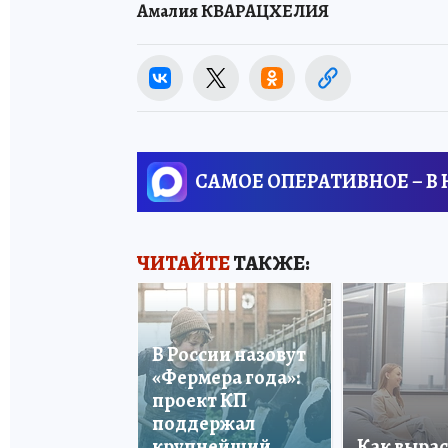
Амалия КВАРАЦХЕЛИЯ
САМОЕ ОПЕРАТИВНОЕ – В
ЧИТАЙТЕ
ТАКЖЕ:
В России назовут
«Фермера года»:
проект КП
поддержал
крупнейший
Как вырас