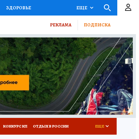
ЗДОРОВЬЕ
ЕЩЕ
ТЫ РОССИИ
РЕКЛАМА
ПОДПИСКА
КРЕТЫ
ПУТЕВОДИТЕЛЬ
 ЖЕЛЕЗА
ТУРИЗМ
ВСЕ О КП
РАДИО КП
КОНКУРС КП
ОТДЫХ В РОССИИ
ЕЩЕ