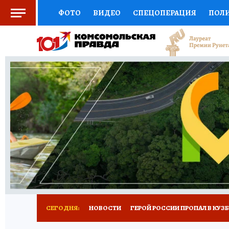
ФОТО
ВИДЕО
СПЕЦОПЕРАЦИЯ
ПОЛ
СОЦПОДДЕРЖКА
НАУКА
СПОРТ
КО
ВЫБОР ЭКСПЕРТОВ
ДОКТОР
ФИНАНС
КНИЖНАЯ ПОЛКА
ПРОГНОЗЫ НА СПОРТ
ПРЕСС-ЦЕНТР
НЕДВИЖИМОСТЬ
ТЕЛЕ
РЕКЛАМА
ТЕСТЫ
НОВОЕ НА САЙТЕ
СЕГОДНЯ:
НОВОСТИ
ГЕРОЙ РОССИИ ПРОПАЛ В КУЗ