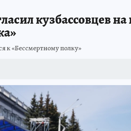
АФИША
ИСПЫТАНО НА СЕБЕ
ласил кузбассовцев на
ка»
я к «Бессмертному полку»