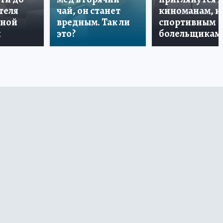
теля
чай, он станет
киноманам, и
дной
вредным. Так ли
спортивным
и
это?
болельщикам