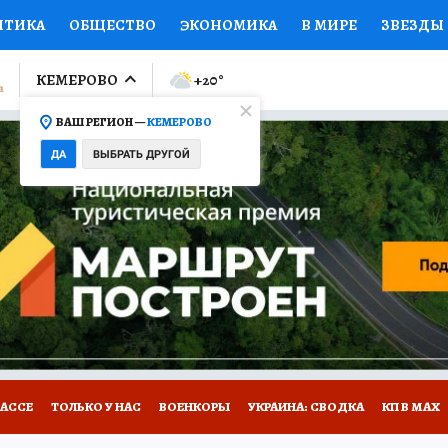
ИТИКА
ОБЩЕСТВО
ЭКОНОМИКА
В МИРЕ
ЗВЕЗДЫ
ЛУМНИСТЫ
ПРОИСШЕСТВИЯ
НАЦИОНАЛЬНЫЕ ПРОЕК
КЕМЕРОВО
+20
°
ВАШ РЕГИОН —
КЕМЕРОВО
Ы
ОТКРЫВАЕМ МИР
Я ЗНАЮ
СЕМЬЯ
ЖЕНСКИЕ СЕ
ДА
ВЫБРАТЬ ДРУГОЙ
ПРОМОКОДЫ
СЕРИАЛЫ
СПЕЦПРОЕКТЫ
ДЕФИЦИТ
ВИЗОР
КОНКУРСЫ
РАБОТА У НАС
ГИД ПОТРЕБИТЕЛЯ
БАССЕ
ТОЛЬКО У НАС
ВОЕНКОРЫ
УКРАИНА: СВОДКА
КП В МАХ