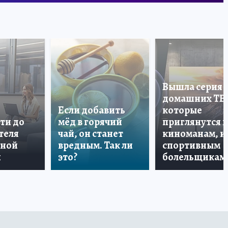
Вышла серия
домашних ТВ
Если добавить
которые
ти до
мёд в горячий
приглянутся 
теля
чай, он станет
киноманам, и
дной
вредным. Так ли
спортивным
и
это?
болельщикам