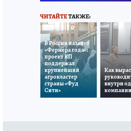
ЧИТАЙТЕ
ТАКЖЕ:
В России назовут
«Фермера года»:
проект КП
поддержал
крупнейший
Как вырас
агрокластер
руководи
страны «Фуд
внутри о
Сити»
компани