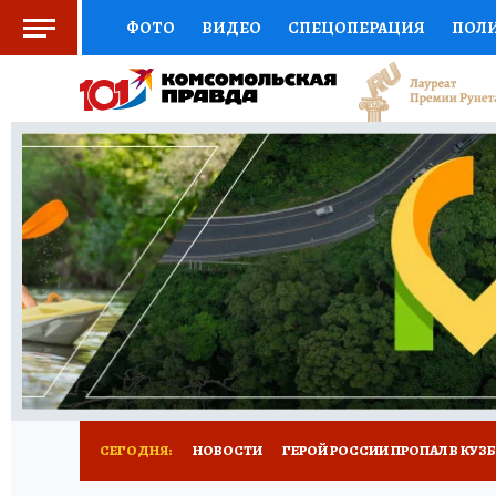
ФОТО
ВИДЕО
СПЕЦОПЕРАЦИЯ
ПОЛ
СОЦПОДДЕРЖКА
НАУКА
СПОРТ
КО
ВЫБОР ЭКСПЕРТОВ
ДОКТОР
ФИНАНС
КНИЖНАЯ ПОЛКА
ПРОГНОЗЫ НА СПОРТ
ПРЕСС-ЦЕНТР
НЕДВИЖИМОСТЬ
ТЕЛЕ
РЕКЛАМА
ТЕСТЫ
НОВОЕ НА САЙТЕ
СЕГОДНЯ:
НОВОСТИ
ГЕРОЙ РОССИИ ПРОПАЛ В КУЗ