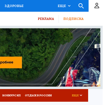
ЗДОРОВЬЕ
ЕЩЕ
ТЫ РОССИИ
РЕКЛАМА
ПОДПИСКА
КРЕТЫ
ПУТЕВОДИТЕЛЬ
 ЖЕЛЕЗА
ТУРИЗМ
ВСЕ О КП
РАДИО КП
КОНКУРС КП
ОТДЫХ В РОССИИ
ЕЩЕ