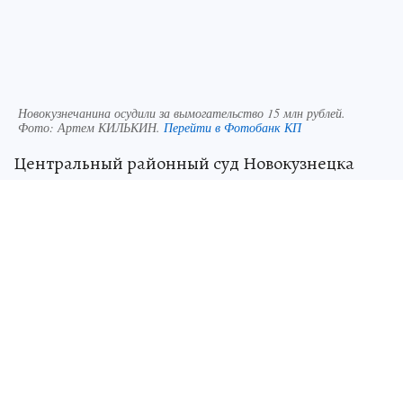
Новокузнечанина осудили за вымогательство 15 млн рублей.
Фото:
Артем КИЛЬКИН.
Перейти в Фотобанк КП
Центральный районный суд Новокузнецка
вынес приговор жителю за вымогательство в
особо крупном размере. Об этом сообщает
объединенный пресс-центр судов
Кемеровской области.
Суд установил, что подсудимый действовал
умышленно и корыстно, чтобы завладеть
имуществом потерпевшего. Он угрожал
насилием и применял его, чтобы добиться
своей цели.