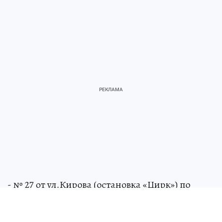
- № 27 от ул.Кирова (остановка «Цирк») по
ул.Тольятти, пр.Пионерский,
пр.Кузнецкстроевский (остановка
«Кузнецкстроевский») и далее по маршруту;