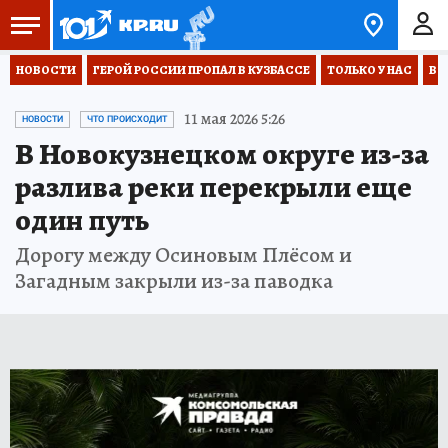
НОВОСТИ
ГЕРОЙ РОССИИ ПРОПАЛ В КУЗБАССЕ
ТОЛЬКО У НАС
ВО
11 мая 2026 5:26
НОВОСТИ
ЧТО ПРОИСХОДИТ
В Новокузнецком округе из-за
разлива реки перекрыли еще
один путь
Дорогу между Осиновым Плёсом и
Загадным закрыли из-за паводка