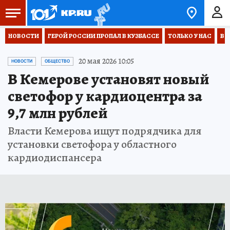
НОВОСТИ
ГЕРОЙ РОССИИ ПРОПАЛ В КУЗБАССЕ
ТОЛЬКО У НАС
ВО
20 мая 2026 10:05
НОВОСТИ
ОБЩЕСТВО
В Кемерове установят новый
светофор у кардиоцентра за
9,7 млн рублей
Власти Кемерова ищут подрядчика для
установки светофора у областного
кардиодиспансера