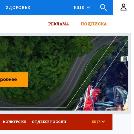
ЗДОРОВЬЕ
ЕЩЕ
ТЫ РОССИИ
РЕКЛАМА
ПОДПИСКА
КРЕТЫ
ПУТЕВОДИТЕЛЬ
 ЖЕЛЕЗА
ТУРИЗМ
ВСЕ О КП
РАДИО КП
КОНКУРС КП
ОТДЫХ В РОССИИ
ЕЩЕ