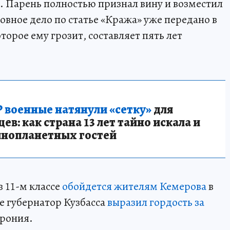
 Парень полностью признал вину и возместил
овное дело по статье «Кража» уже передано в
торое ему грозит, составляет пять лет
 военные натянули «сетку»
для
в: как страна 13 лет тайно искала и
инопланетных гостей
в 11-м классе
обойдется жителям Кемерова
в
ще губернатор Кузбасса
выразил гордость за
рония.