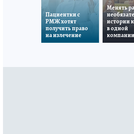
Менять р
Пациентки с
необязате
РМЖ хотят
истории 
получить право
в одной
на излечение
компани