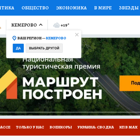
ИТИКА
ОБЩЕСТВО
ЭКОНОМИКА
В МИРЕ
ЗВЕЗДЫ
ЛУМНИСТЫ
ПРОИСШЕСТВИЯ
НАЦИОНАЛЬНЫЕ ПРОЕК
КЕМЕРОВО
+19
°
ВАШ РЕГИОН —
КЕМЕРОВО
Ы
ОТКРЫВАЕМ МИР
Я ЗНАЮ
СЕМЬЯ
ЖЕНСКИЕ СЕ
ДА
ВЫБРАТЬ ДРУГОЙ
ПРОМОКОДЫ
СЕРИАЛЫ
СПЕЦПРОЕКТЫ
ДЕФИЦИТ
ВИЗОР
КОНКУРСЫ
РАБОТА У НАС
ГИД ПОТРЕБИТЕЛЯ
БАССЕ
ТОЛЬКО У НАС
ВОЕНКОРЫ
УКРАИНА: СВОДКА
КП В МАХ