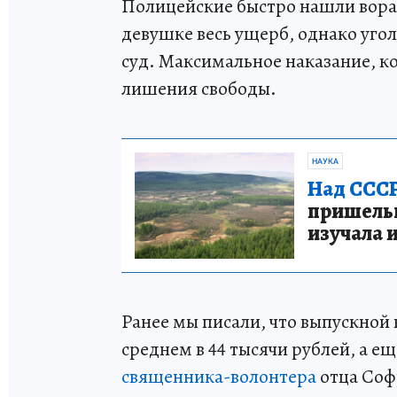
Полицейские быстро нашли вора.
девушке весь ущерб, однако угол
суд. Максимальное наказание, ко
лишения свободы.
НАУКА
Над СССР
пришельце
изучала 
Ранее мы писали, что выпускной 
среднем в 44 тысячи рублей, а е
священника-волонтера
отца Соф