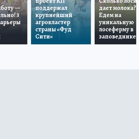
проект КП
Сколько лоси
аботу —
поддержал
дает молока?
льно! 3
крупнейший
Едем на
карьеры
агрокластер
уникальную
страны «Фуд
лосеферму в
и
Сити»
заповеднике!