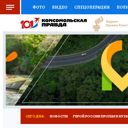
ФОТО
ВИДЕО
СПЕЦОПЕРАЦИЯ
ПОЛ
СОЦПОДДЕРЖКА
НАУКА
СПОРТ
КО
ВЫБОР ЭКСПЕРТОВ
ДОКТОР
ФИНАНС
КНИЖНАЯ ПОЛКА
ПРОГНОЗЫ НА СПОРТ
ПРЕСС-ЦЕНТР
НЕДВИЖИМОСТЬ
ТЕЛЕ
РЕКЛАМА
ТЕСТЫ
НОВОЕ НА САЙТЕ
СЕГОДНЯ:
НОВОСТИ
ГЕРОЙ РОССИИ ПРОПАЛ В КУЗ