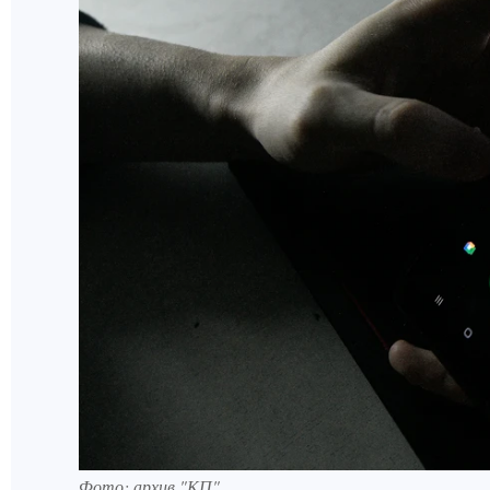
Фото: архив "КП".