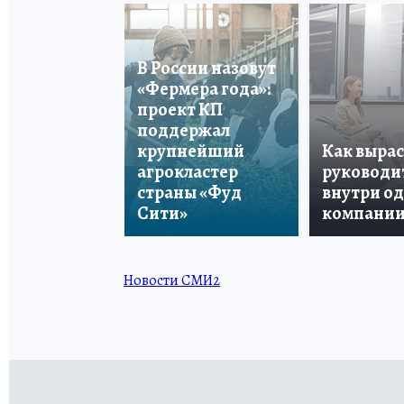
В России назовут
«Фермера года»:
проект КП
поддержал
крупнейший
Как вырас
агрокластер
руководи
страны «Фуд
внутри о
Сити»
компани
Новости СМИ2