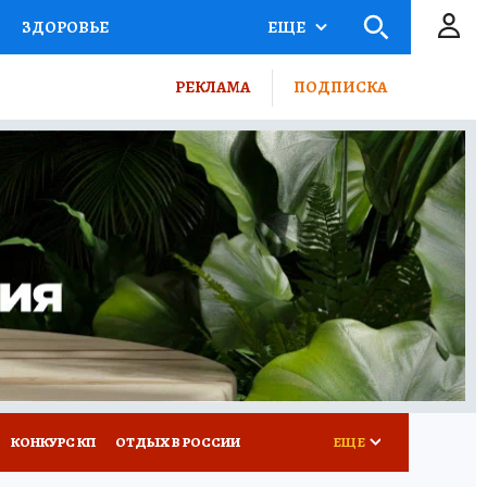
ЗДОРОВЬЕ
ЕЩЕ
ТЫ РОССИИ
РЕКЛАМА
ПОДПИСКА
КРЕТЫ
ПУТЕВОДИТЕЛЬ
 ЖЕЛЕЗА
ТУРИЗМ
ВСЕ О КП
РАДИО КП
КОНКУРС КП
ОТДЫХ В РОССИИ
ЕЩЕ