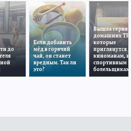
Вышла серия
домашних ТВ
Если добавить
которые
ти до
мёд в горячий
приглянутся 
теля
чай, он станет
киноманам, и
дной
вредным. Так ли
спортивным
и
это?
болельщикам