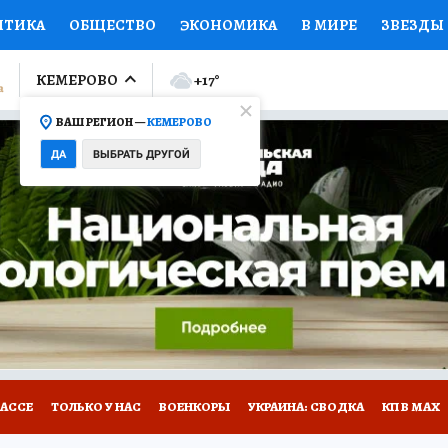
ИТИКА
ОБЩЕСТВО
ЭКОНОМИКА
В МИРЕ
ЗВЕЗДЫ
ЛУМНИСТЫ
ПРОИСШЕСТВИЯ
НАЦИОНАЛЬНЫЕ ПРОЕК
КЕМЕРОВО
+17
°
ВАШ РЕГИОН —
КЕМЕРОВО
Ы
ОТКРЫВАЕМ МИР
Я ЗНАЮ
СЕМЬЯ
ЖЕНСКИЕ СЕ
ДА
ВЫБРАТЬ ДРУГОЙ
ПРОМОКОДЫ
СЕРИАЛЫ
СПЕЦПРОЕКТЫ
ДЕФИЦИТ
ВИЗОР
КОНКУРСЫ
РАБОТА У НАС
ГИД ПОТРЕБИТЕЛЯ
БАССЕ
ТОЛЬКО У НАС
ВОЕНКОРЫ
УКРАИНА: СВОДКА
КП В МАХ