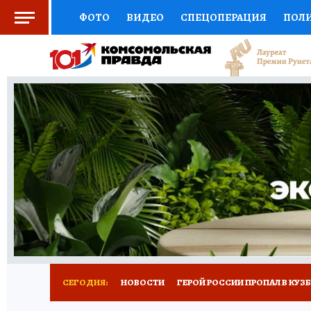
ФОТО
ВИДЕО
СПЕЦОПЕРАЦИЯ
ПОЛ
СОЦПОДДЕРЖКА
НАУКА
СПОРТ
КО
ВЫБОР ЭКСПЕРТОВ
ДОКТОР
ФИНАНС
КНИЖНАЯ ПОЛКА
ПРОГНОЗЫ НА СПОРТ
ПРЕСС-ЦЕНТР
НЕДВИЖИМОСТЬ
ТЕЛЕ
РЕКЛАМА
ТЕСТЫ
НОВОЕ НА САЙТЕ
СЕГОДНЯ:
НОВОСТИ
ГЕРОЙ РОССИИ ПРОПАЛ В КУЗ