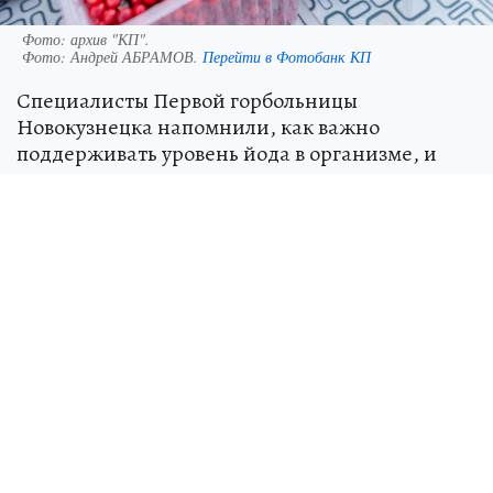
Фото: архив "КП".
Фото:
Андрей АБРАМОВ.
Перейти в Фотобанк КП
Специалисты Первой горбольницы
Новокузнецка напомнили, как важно
поддерживать уровень йода в организме, и
назвали продукты-лидеры по его содержанию.
Об этом сообщили в пресс-службе
учреждения.
Абсолютные чемпионы - клюква и морская
капуста (в 100 граммах содержится двойная
суточная норма). Также врачи советуют чаще
есть морепродукты, жирную рыбу, красную
икру и печень трески. Для тех, кто
предпочитает мясо, отличным источником
станет грудка индейки. Не стоит забывать про
картофель, белую фасоль, грецкие орехи и
чернослив. Из фруктов полезнее всего хурма,