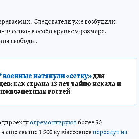
зреваемых. Следователи уже возбудили
нничество» в особо крупном размере.
ния свободы.
 военные натянули «сетку»
для
в: как страна 13 лет тайно искала и
инопланетных гостей
нацпроекту
отремонтируют
более 50
а еще свыше 1 500 кузбассовцев
переедут из