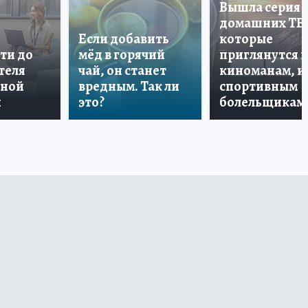
Вышла серия
домашних ТВ
Если добавить
которые
ти до
мёд в горячий
приглянутся 
теля
чай, он станет
киноманам, и
дной
вредным. Так ли
спортивным
и
это?
болельщикам