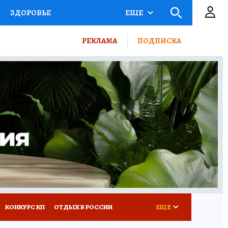
ЗДОРОВЬЕ
ЕЩЕ
ТЫ РОССИИ
РЕКЛАМА
ПОДПИСКА
КРЕТЫ
ПУТЕВОДИТЕЛЬ
 ЖЕЛЕЗА
ТУРИЗМ
ВСЕ О КП
РАДИО КП
КОНКУРС КП
ОТДЫХ В РОССИИ
ЕЩЕ