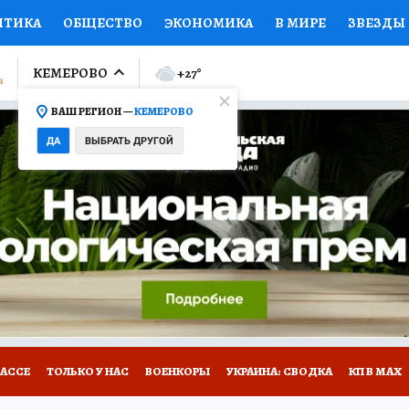
ИТИКА
ОБЩЕСТВО
ЭКОНОМИКА
В МИРЕ
ЗВЕЗДЫ
ЛУМНИСТЫ
ПРОИСШЕСТВИЯ
НАЦИОНАЛЬНЫЕ ПРОЕК
КЕМЕРОВО
+27
°
ВАШ РЕГИОН —
КЕМЕРОВО
Ы
ОТКРЫВАЕМ МИР
Я ЗНАЮ
СЕМЬЯ
ЖЕНСКИЕ СЕ
ДА
ВЫБРАТЬ ДРУГОЙ
ПРОМОКОДЫ
СЕРИАЛЫ
СПЕЦПРОЕКТЫ
ДЕФИЦИТ
ВИЗОР
КОНКУРСЫ
РАБОТА У НАС
ГИД ПОТРЕБИТЕЛЯ
БАССЕ
ТОЛЬКО У НАС
ВОЕНКОРЫ
УКРАИНА: СВОДКА
КП В МАХ