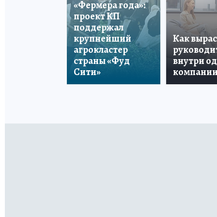
«Фермера года»:
проект КП
поддержал
крупнейший
Как вырас
агрокластер
руководи
страны «Фуд
внутри о
Сити»
компани