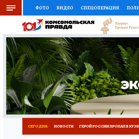
ФОТО
ВИДЕО
СПЕЦОПЕРАЦИЯ
ПОЛ
СОЦПОДДЕРЖКА
НАУКА
СПОРТ
КО
ВЫБОР ЭКСПЕРТОВ
ДОКТОР
ФИНАНС
КНИЖНАЯ ПОЛКА
ПРОГНОЗЫ НА СПОРТ
ПРЕСС-ЦЕНТР
НЕДВИЖИМОСТЬ
ТЕЛЕ
РЕКЛАМА
ТЕСТЫ
НОВОЕ НА САЙТЕ
СЕГОДНЯ:
НОВОСТИ
ГЕРОЙ РОССИИ ПРОПАЛ В КУЗ