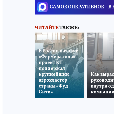
САМОЕ ОПЕРАТИВНОЕ – В
ЧИТАЙТЕ
ТАКЖЕ:
В России назовут
«Фермера года»:
проект КП
поддержал
крупнейший
Как вырас
агрокластер
руководи
страны «Фуд
внутри о
Сити»
компани