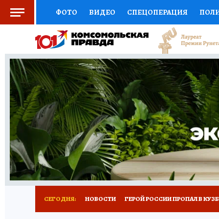
ФОТО
ВИДЕО
СПЕЦОПЕРАЦИЯ
ПОЛ
СОЦПОДДЕРЖКА
НАУКА
СПОРТ
КО
ВЫБОР ЭКСПЕРТОВ
ДОКТОР
ФИНАНС
КНИЖНАЯ ПОЛКА
ПРОГНОЗЫ НА СПОРТ
ПРЕСС-ЦЕНТР
НЕДВИЖИМОСТЬ
ТЕЛЕ
РЕКЛАМА
ТЕСТЫ
НОВОЕ НА САЙТЕ
СЕГОДНЯ:
НОВОСТИ
ГЕРОЙ РОССИИ ПРОПАЛ В КУЗ