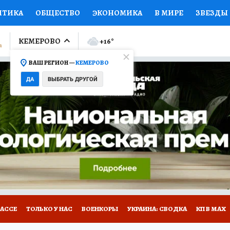
ИТИКА
ОБЩЕСТВО
ЭКОНОМИКА
В МИРЕ
ЗВЕЗДЫ
ЛУМНИСТЫ
ПРОИСШЕСТВИЯ
НАЦИОНАЛЬНЫЕ ПРОЕК
КЕМЕРОВО
+16
°
ВАШ РЕГИОН —
КЕМЕРОВО
Ы
ОТКРЫВАЕМ МИР
Я ЗНАЮ
СЕМЬЯ
ЖЕНСКИЕ СЕ
ДА
ВЫБРАТЬ ДРУГОЙ
ПРОМОКОДЫ
СЕРИАЛЫ
СПЕЦПРОЕКТЫ
ДЕФИЦИТ
ВИЗОР
КОНКУРСЫ
РАБОТА У НАС
ГИД ПОТРЕБИТЕЛЯ
БАССЕ
ТОЛЬКО У НАС
ВОЕНКОРЫ
УКРАИНА: СВОДКА
КП В МАХ