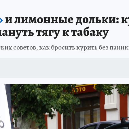
АФИША
ИСПЫТАНО НА СЕБЕ
»
и лимонные дольки: к
мануть тягу к табаку
ких советов, как бросить курить без пани