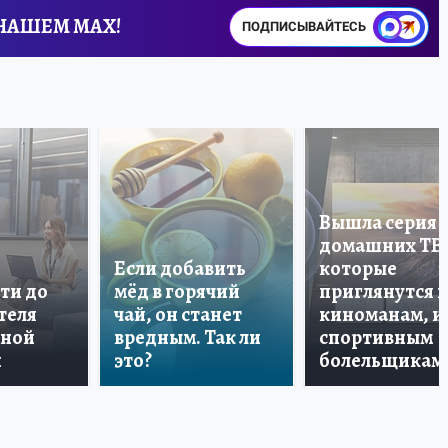
 НАШЕМ MAX!
ПОДПИСЫВАЙТЕСЬ
Вышла серия
домашних ТВ
Если добавить
которые
ти до
мёд в горячий
приглянутся 
теля
чай, он станет
киноманам, и
дной
вредным. Так ли
спортивным
и
это?
болельщикам