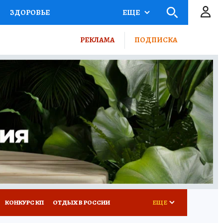
ЗДОРОВЬЕ
ЕЩЕ
ТЫ РОССИИ
РЕКЛАМА
ПОДПИСКА
КРЕТЫ
ПУТЕВОДИТЕЛЬ
 ЖЕЛЕЗА
ТУРИЗМ
ВСЕ О КП
РАДИО КП
КОНКУРС КП
ОТДЫХ В РОССИИ
ЕЩЕ