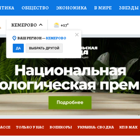
ИТИКА
ОБЩЕСТВО
ЭКОНОМИКА
В МИРЕ
ЗВЕЗДЫ
ЛУМНИСТЫ
ПРОИСШЕСТВИЯ
НАЦИОНАЛЬНЫЕ ПРОЕК
КЕМЕРОВО
+17
°
ВАШ РЕГИОН —
КЕМЕРОВО
Ы
ОТКРЫВАЕМ МИР
Я ЗНАЮ
СЕМЬЯ
ЖЕНСКИЕ СЕ
ДА
ВЫБРАТЬ ДРУГОЙ
ПРОМОКОДЫ
СЕРИАЛЫ
СПЕЦПРОЕКТЫ
ДЕФИЦИТ
ВИЗОР
КОНКУРСЫ
РАБОТА У НАС
ГИД ПОТРЕБИТЕЛЯ
БАССЕ
ТОЛЬКО У НАС
ВОЕНКОРЫ
УКРАИНА: СВОДКА
КП В МАХ