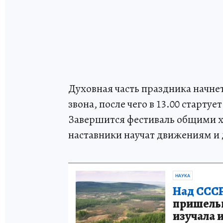
Духовная часть праздника начнет
звона, после чего в 13.00 старту
Завершится фестиваль общими хо
наставники научат движениям и 
НАУКА
Над СССР
пришельце
изучала 