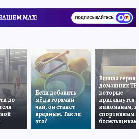
 НАШЕМ MAX!
ПОДПИСЫВАЙТЕСЬ
Вышла серия
домашних ТВ
Если добавить
которые
ти до
мёд в горячий
приглянутся 
теля
чай, он станет
киноманам, и
дной
вредным. Так ли
спортивным
и
это?
болельщикам