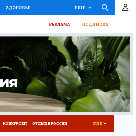
ЗДОРОВЬЕ
ЕЩЕ
ТЫ РОССИИ
РЕКЛАМА
ПОДПИСКА
КРЕТЫ
ПУТЕВОДИТЕЛЬ
 ЖЕЛЕЗА
ТУРИЗМ
ВСЕ О КП
РАДИО КП
КОНКУРС КП
ОТДЫХ В РОССИИ
ЕЩЕ