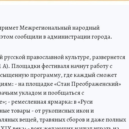
во примет Межрегиональный народный
 этом сообщили в администрации города.
русской православной культуре, развернется
 1 А). Площадки фестиваля начнут работу с
 насыщенную программу, где каждый сможет
циям: - на площадке «Стан Преображенский»
зачьим укладом и пообщаться с
»; - ремесленная ярмарка: в «Руси
ные товары - от рукописных икон и
аляных вещей, травяных сборов и даже полных
XIX века; - всех желающих научат играть на