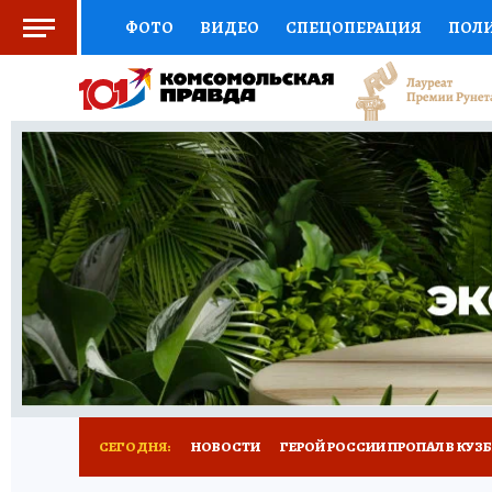
ФОТО
ВИДЕО
СПЕЦОПЕРАЦИЯ
ПОЛ
СОЦПОДДЕРЖКА
НАУКА
СПОРТ
КО
ВЫБОР ЭКСПЕРТОВ
ДОКТОР
ФИНАНС
КНИЖНАЯ ПОЛКА
ПРОГНОЗЫ НА СПОРТ
ПРЕСС-ЦЕНТР
НЕДВИЖИМОСТЬ
ТЕЛЕ
РЕКЛАМА
ТЕСТЫ
НОВОЕ НА САЙТЕ
СЕГОДНЯ:
НОВОСТИ
ГЕРОЙ РОССИИ ПРОПАЛ В КУЗ