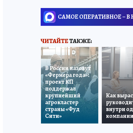
САМОЕ ОПЕРАТИВНОЕ – В
ЧИТАЙТЕ
ТАКЖЕ:
В России назовут
«Фермера года»:
проект КП
поддержал
крупнейший
Как вырас
агрокластер
руководи
страны «Фуд
внутри о
Сити»
компани