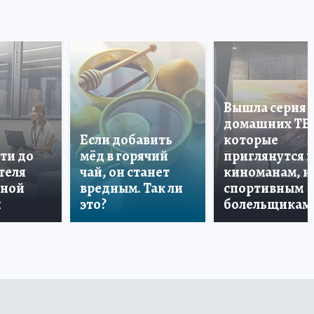
Вышла серия
домашних ТВ
Если добавить
которые
ти до
мёд в горячий
приглянутся 
теля
чай, он станет
киноманам, и
дной
вредным. Так ли
спортивным
и
это?
болельщикам