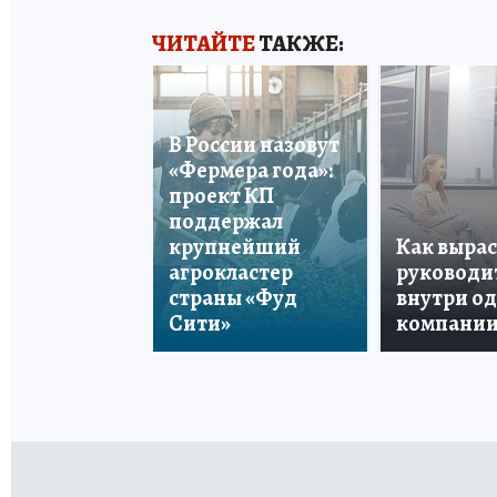
ЧИТАЙТЕ
ТАКЖЕ:
В России назовут
«Фермера года»:
проект КП
поддержал
крупнейший
Как вырас
агрокластер
руководи
страны «Фуд
внутри о
Сити»
компани