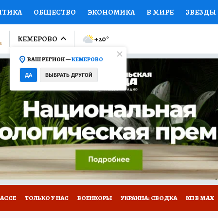
ИТИКА
ОБЩЕСТВО
ЭКОНОМИКА
В МИРЕ
ЗВЕЗДЫ
ЛУМНИСТЫ
ПРОИСШЕСТВИЯ
НАЦИОНАЛЬНЫЕ ПРОЕК
КЕМЕРОВО
+20
°
ВАШ РЕГИОН —
КЕМЕРОВО
Ы
ОТКРЫВАЕМ МИР
Я ЗНАЮ
СЕМЬЯ
ЖЕНСКИЕ СЕ
ДА
ВЫБРАТЬ ДРУГОЙ
ПРОМОКОДЫ
СЕРИАЛЫ
СПЕЦПРОЕКТЫ
ДЕФИЦИТ
ВИЗОР
КОНКУРСЫ
РАБОТА У НАС
ГИД ПОТРЕБИТЕЛЯ
БАССЕ
ТОЛЬКО У НАС
ВОЕНКОРЫ
УКРАИНА: СВОДКА
КП В МАХ