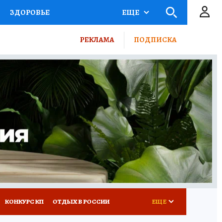
ЗДОРОВЬЕ
ЕЩЕ
ТЫ РОССИИ
РЕКЛАМА
ПОДПИСКА
КРЕТЫ
ПУТЕВОДИТЕЛЬ
 ЖЕЛЕЗА
ТУРИЗМ
ВСЕ О КП
РАДИО КП
КОНКУРС КП
ОТДЫХ В РОССИИ
ЕЩЕ