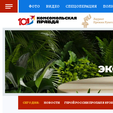
ФОТО
ВИДЕО
СПЕЦОПЕРАЦИЯ
ПОЛ
СОЦПОДДЕРЖКА
НАУКА
СПОРТ
КО
ВЫБОР ЭКСПЕРТОВ
ДОКТОР
ФИНАНС
КНИЖНАЯ ПОЛКА
ПРОГНОЗЫ НА СПОРТ
ПРЕСС-ЦЕНТР
НЕДВИЖИМОСТЬ
ТЕЛЕ
РЕКЛАМА
ТЕСТЫ
НОВОЕ НА САЙТЕ
СЕГОДНЯ:
НОВОСТИ
ГЕРОЙ РОССИИ ПРОПАЛ В КУЗ