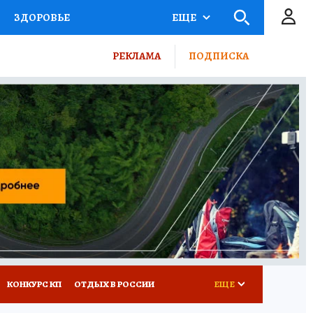
ЗДОРОВЬЕ
ЕЩЕ
ТЫ РОССИИ
РЕКЛАМА
ПОДПИСКА
КРЕТЫ
ПУТЕВОДИТЕЛЬ
 ЖЕЛЕЗА
ТУРИЗМ
ВСЕ О КП
РАДИО КП
КОНКУРС КП
ОТДЫХ В РОССИИ
ЕЩЕ