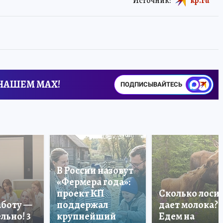
Источник:
kp.ru
 НАШЕМ MAX!
ПОДПИСЫВАЙТЕСЬ
В России назовут
«Фермера года»:
проект КП
Сколько лоси
аботу —
поддержал
дает молока?
льно! 3
крупнейший
Едем на