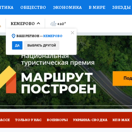
ИТИКА
ОБЩЕСТВО
ЭКОНОМИКА
В МИРЕ
ЗВЕЗДЫ
ЛУМНИСТЫ
ПРОИСШЕСТВИЯ
НАЦИОНАЛЬНЫЕ ПРОЕК
КЕМЕРОВО
+20
°
ВАШ РЕГИОН —
КЕМЕРОВО
Ы
ОТКРЫВАЕМ МИР
Я ЗНАЮ
СЕМЬЯ
ЖЕНСКИЕ СЕ
ДА
ВЫБРАТЬ ДРУГОЙ
ПРОМОКОДЫ
СЕРИАЛЫ
СПЕЦПРОЕКТЫ
ДЕФИЦИТ
ВИЗОР
КОНКУРСЫ
РАБОТА У НАС
ГИД ПОТРЕБИТЕЛЯ
БАССЕ
ТОЛЬКО У НАС
ВОЕНКОРЫ
УКРАИНА: СВОДКА
КП В МАХ