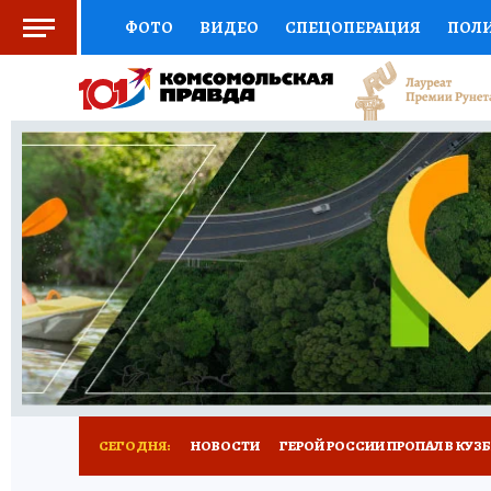
ФОТО
ВИДЕО
СПЕЦОПЕРАЦИЯ
ПОЛ
СОЦПОДДЕРЖКА
НАУКА
СПОРТ
КО
ВЫБОР ЭКСПЕРТОВ
ДОКТОР
ФИНАНС
КНИЖНАЯ ПОЛКА
ПРОГНОЗЫ НА СПОРТ
ПРЕСС-ЦЕНТР
НЕДВИЖИМОСТЬ
ТЕЛЕ
РЕКЛАМА
ТЕСТЫ
НОВОЕ НА САЙТЕ
СЕГОДНЯ:
НОВОСТИ
ГЕРОЙ РОССИИ ПРОПАЛ В КУЗ