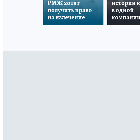
РМЖ хотят
истории 
получить право
в одной
на излечение
компани