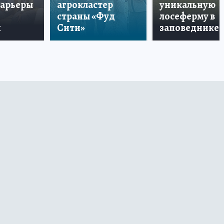
карьеры
агрокластер
уникальную
страны «Фуд
лосеферму в
и
Сити»
заповеднике!