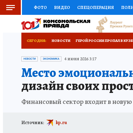
ФОТО
ВИДЕО
СПЕЦОПЕРАЦИЯ
ПОЛ
СОЦПОДДЕРЖКА
НАУКА
СПОРТ
КО
ВЫБОР ЭКСПЕРТОВ
ДОКТОР
ФИНАНС
СЕГОДНЯ:
НОВОСТИ
ГЕРОЙ РОССИИ ПРОПАЛ В КУЗ
КНИЖНАЯ ПОЛКА
ПРОГНОЗЫ НА СПОРТ
ЗАПОВЕДНАЯ РОССИЯ
ПРОИСШЕСТВИЯ
4 июня 2026 3:17
НОВОСТИ
ЭКОНОМИКА
Место эмоциональн
ПРЕСС-ЦЕНТР
НЕДВИЖИМОСТЬ
ТЕЛЕ
дизайн своих прос
РЕКЛАМА
ТЕСТЫ
НОВОЕ НА САЙТЕ
Финансовый сектор входит в новую
Источник:
kp.ru