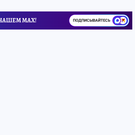
 НАШЕМ MAX!
ПОДПИСЫВАЙТЕСЬ
Вышла серия
домашних ТВ
Если добавить
которые
ти до
мёд в горячий
приглянутся 
теля
чай, он станет
киноманам, и
дной
вредным. Так ли
спортивным
и
это?
болельщикам