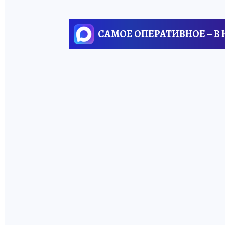
САМОЕ ОПЕРАТИВНОЕ – В
ЧИТАЙТЕ
ТАКЖЕ:
В России назовут
«Фермера года»:
проект КП
поддержал
крупнейший
Как вырас
агрокластер
руководи
страны «Фуд
внутри о
Сити»
компани