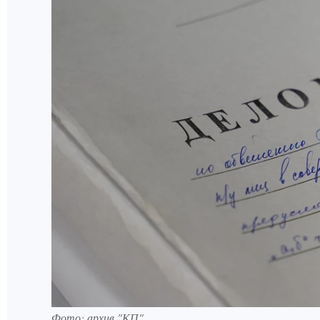
Фото: архив "КП".