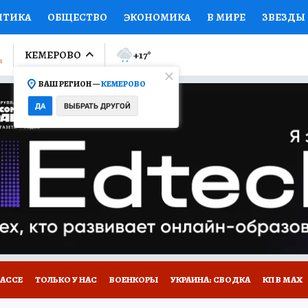
ИТИКА
ОБЩЕСТВО
ЭКОНОМИКА
В МИРЕ
ЗВЕЗДЫ
ЛУМНИСТЫ
ПРОИСШЕСТВИЯ
НАЦИОНАЛЬНЫЕ ПРОЕК
КЕМЕРОВО
+17
°
ВАШ РЕГИОН —
КЕМЕРОВО
Ы
ОТКРЫВАЕМ МИР
Я ЗНАЮ
СЕМЬЯ
ЖЕНСКИЕ СЕ
ДА
ВЫБРАТЬ ДРУГОЙ
ПРОМОКОДЫ
СЕРИАЛЫ
СПЕЦПРОЕКТЫ
ДЕФИЦИТ
ВИЗОР
КОНКУРСЫ
РАБОТА У НАС
ГИД ПОТРЕБИТЕЛЯ
БАССЕ
ТОЛЬКО У НАС
ВОЕНКОРЫ
УКРАИНА: СВОДКА
КП В МАХ