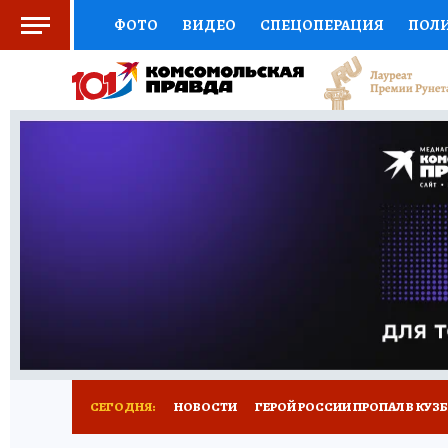
ФОТО
ВИДЕО
СПЕЦОПЕРАЦИЯ
ПОЛ
СОЦПОДДЕРЖКА
НАУКА
СПОРТ
КО
ВЫБОР ЭКСПЕРТОВ
ДОКТОР
ФИНАНС
КНИЖНАЯ ПОЛКА
ПРОГНОЗЫ НА СПОРТ
ПРЕСС-ЦЕНТР
НЕДВИЖИМОСТЬ
ТЕЛЕ
РЕКЛАМА
ТЕСТЫ
НОВОЕ НА САЙТЕ
СЕГОДНЯ:
НОВОСТИ
ГЕРОЙ РОССИИ ПРОПАЛ В КУЗ