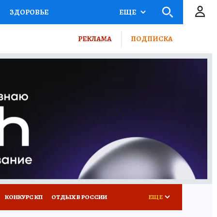
ЗДОРОВЬЕ
ЕЩЕ
ТЫ РОССИИ
РЕКЛАМА
ПОДПИСКА
КРЕТЫ
ПУТЕВОДИТЕЛЬ
 ЖЕЛЕЗА
ТУРИЗМ
ВСЕ О КП
РАДИО КП
КОНКУРС КП
ОТДЫХ В РОССИИ
ЕЩЕ