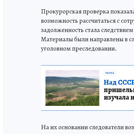
Прокурорская проверка показала
возможность рассчитаться с сот
задолженность стала следствие
Материалы были направлены в с
уголовном преследовании.
НАУКА
Над СССР
пришельце
изучала 
На их основании следователи возб