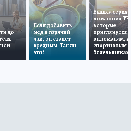
Вышла серия
домашних ТВ
Если добавить
которые
ти до
мёд в горячий
приглянутся 
теля
чай, он станет
киноманам, и
дной
вредным. Так ли
спортивным
и
это?
болельщикам