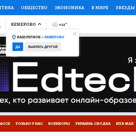
ИТИКА
ОБЩЕСТВО
ЭКОНОМИКА
В МИРЕ
ЗВЕЗДЫ
ЛУМНИСТЫ
ПРОИСШЕСТВИЯ
НАЦИОНАЛЬНЫЕ ПРОЕК
КЕМЕРОВО
+21
°
ВАШ РЕГИОН —
КЕМЕРОВО
Ы
ОТКРЫВАЕМ МИР
Я ЗНАЮ
СЕМЬЯ
ЖЕНСКИЕ СЕ
ДА
ВЫБРАТЬ ДРУГОЙ
ПРОМОКОДЫ
СЕРИАЛЫ
СПЕЦПРОЕКТЫ
ДЕФИЦИТ
ВИЗОР
КОНКУРСЫ
РАБОТА У НАС
ГИД ПОТРЕБИТЕЛЯ
БАССЕ
ТОЛЬКО У НАС
ВОЕНКОРЫ
УКРАИНА: СВОДКА
КП В МАХ