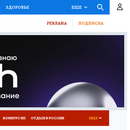
ЗДОРОВЬЕ
ЕЩЕ
ТЫ РОССИИ
РЕКЛАМА
ПОДПИСКА
КРЕТЫ
ПУТЕВОДИТЕЛЬ
 ЖЕЛЕЗА
ТУРИЗМ
ВСЕ О КП
РАДИО КП
КОНКУРС КП
ОТДЫХ В РОССИИ
ЕЩЕ