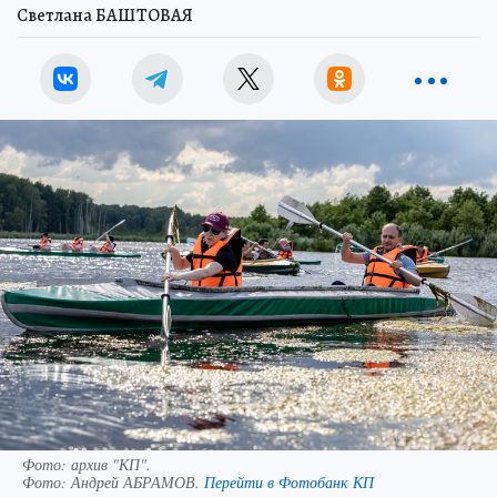
Светлана БАШТОВАЯ
Фото: архив "КП".
Фото:
Андрей АБРАМОВ.
Перейти в Фотобанк КП